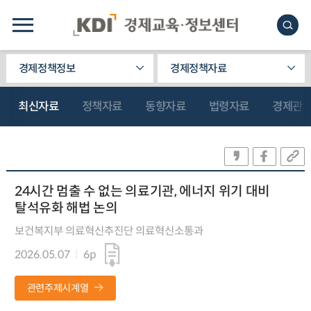
경제정책정보
경제정책자료
최신자료
정책자료
동향자료
법령자료
경제관
24시간 멈출 수 없는 의료기관, 에너지 위기 대비
탈석유화 해법 논의
보건복지부 의료혁신추진단 의료혁신소통과
2026.05.07
6p
관련주제시계열