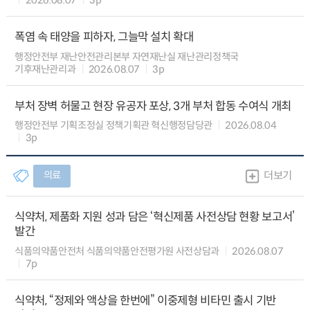
폭염 속 태양을 피하자, 그늘막 설치 확대
행정안전부 재난안전관리본부 자연재난실 재난관리정책국
기후재난관리과
2026.08.07
3p
부처 장벽 허물고 현장 유공자 포상, 3개 부처 합동 수여식 개최
행정안전부 기획조정실 정책기획관 혁신행정담당관
2026.08.04
3p
의료
더보기
식약처, 제품화 지원 성과 담은 ‘혁신제품 사전상담 현황 보고서’
발간
식품의약품안전처 식품의약품안전평가원 사전상담과
2026.08.07
7p
식약처, “정제와 액상을 한번에” 이중제형 비타민 출시 기반