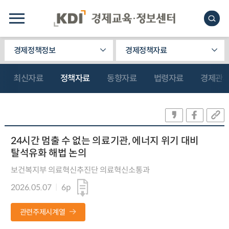
경제정책정보
경제정책자료
최신자료
정책자료
동향자료
법령자료
경제관
24시간 멈출 수 없는 의료기관, 에너지 위기 대비
탈석유화 해법 논의
보건복지부 의료혁신추진단 의료혁신소통과
2026.05.07
6p
관련주제시계열