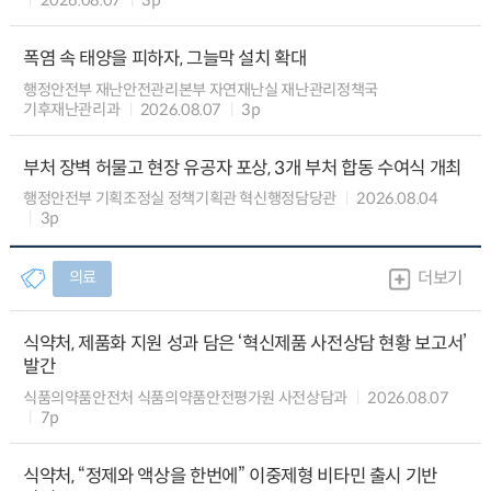
폭염 속 태양을 피하자, 그늘막 설치 확대
행정안전부 재난안전관리본부 자연재난실 재난관리정책국
기후재난관리과
2026.08.07
3p
부처 장벽 허물고 현장 유공자 포상, 3개 부처 합동 수여식 개최
행정안전부 기획조정실 정책기획관 혁신행정담당관
2026.08.04
3p
의료
더보기
식약처, 제품화 지원 성과 담은 ‘혁신제품 사전상담 현황 보고서’
발간
식품의약품안전처 식품의약품안전평가원 사전상담과
2026.08.07
7p
식약처, “정제와 액상을 한번에” 이중제형 비타민 출시 기반