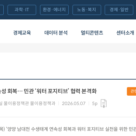
과학·IT
환경·에너지
노동·복지
경제·일반
경제교육
데이터 분석
멀티콘텐츠
센터소개
성 회복… 민관 ‘워터 포지티브’ 협력 본격화
관
실 물이용정책관 물이용정책과
2026.05.07
5p
.(목) ‘양양 남대천 수생태계 연속성 회복과 워터 포지티브 실천을 위한 민