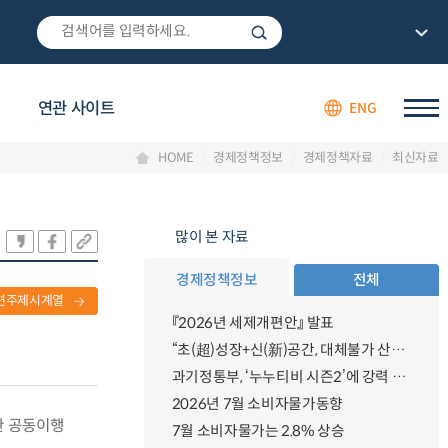
연관 사이트
ENG
HOME
경제정책정보
경제정책자료
최신자료
많이 본 자료
경제정책정보
전체
련주제시계열
『2026년 세제개편안』 발표
“초(超)성장+신(新)공간, 대체불가 산업강국”
과기정통부, ‘누누티비 시즌2’에 강력 대응 의지 밝혀
2026년 7월 소비자물가동향
관 공동이행
7월 소비자물가는 2.8% 상승