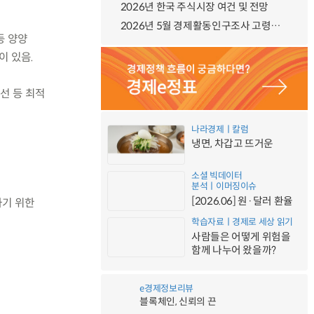
2026년 한국 주식시장 여건 및 전망
2026년 5월 경제활동인구조사 고령층 부가조사 결과
등 양양
이 있음.
선 등 최적
나라경제ㅣ칼럼
냉면, 차갑고 뜨거운
소셜 빅데이터
분석ㅣ이머징이슈
[2026.06] 원·달러 환율
하기 위한
학습자료ㅣ경제로 세상 읽기
사람들은 어떻게 위험을
함께 나누어 왔을까?