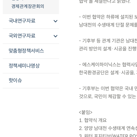
협약’을 체결한다고 밝혔다.
경제관계장관회의
- 이번 협약은 하류에 설치된 
국내연구자료
남대천의 수생태계 단절 문제를
국외연구자료
- 기후부 등 관계 기관은 남대
관리 방안의 설계·시공을 진행
맞춤형정책서비스
- 에스케이하이닉스는 협력사
정책세미나영상
한국환경공단은 설계·시공을, 
핫이슈
- 기후부는 이번 협약은 국내
것으로, 국민이 체감할 수 있
<붙임>
1. 협약식 개요
2. 양양 남대천 수생태계 연속
3. 워터 포지티브(WATER POS