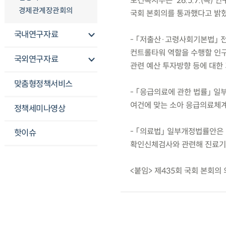
보건복지부는 ’26.5.7.(목)
경제관계장관회의
국회 본회의를 통과했다고 밝혔
국내연구자료
- 「저출산·고령사회기본법」 
컨트롤타워 역할을 수행할 인구
국외연구자료
관련 예산 투자방향 등에 대한
맞춤형정책서비스
- 「응급의료에 관한 법률」 
여건에 맞는 소아 응급의료체계
정책세미나영상
- 「의료법」 일부개정법률안은
핫이슈
확인신체검사와 관련해 진료기록
<붙임> 제435회 국회 본회의 의