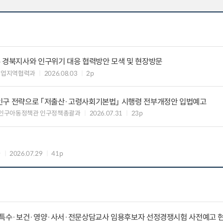
우 경북지사와 인구위기 대응 협력방안 모색 및 현장방문
기업지역협력과
2026.08.03
2p
인구 전략으로 「저출산·고령사회기본법」 시행령 전부개정안 입법예고
 인구아동정책관 인구정책총괄과
2026.07.31
23p
과
2026.07.29
41p
등·특수·보건·영양·사서·전문상담교사 임용후보자 선정경쟁시험 사전예고 