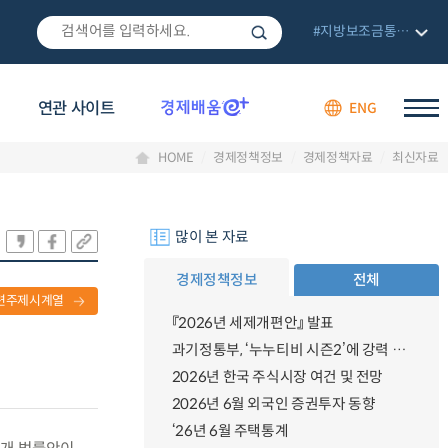
#지방보조금통합관리망
연관 사이트
ENG
HOME
경제정책정보
경제정책자료
최신자료
많이 본 자료
경제정책정보
전체
련주제시계열
『2026년 세제개편안』 발표
과기정통부, ‘누누티비 시즌2’에 강력 대응 의지 밝혀
2026년 한국 주식시장 여건 및 전망
2026년 6월 외국인 증권투자 동향
‘26년 6월 주택통계