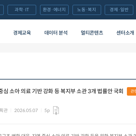
과학·IT
환경·에너지
노동·복지
경제·일반
경제교육
데이터 분석
멀티콘텐츠
센터소개
중심 소아 의료 기반 강화 등 복지부 소관 3개 법률안 국회
관
기획관
2026.05.07
5p