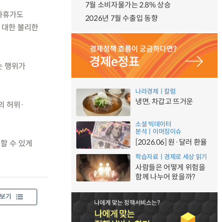
7월 소비자물가는 2.8% 상승
연차휴가도
2026년 7월 수출입 동향
 대한 불리한
는 행위가
나라경제ㅣ칼럼
냉면, 차갑고 뜨거운
의 허위·
소셜 빅데이터
분석ㅣ이머징이슈
[2026.06] 원·달러 환율
할 수 있게
학습자료ㅣ경제로 세상 읽기
사람들은 어떻게 위험을
함께 나누어 왔을까?
보기