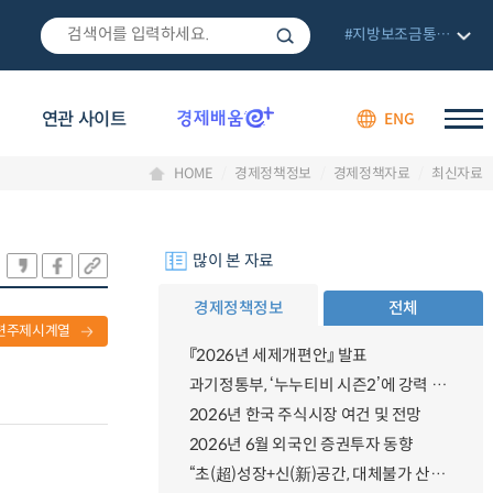
#지방보조금통합관리망
연관 사이트
ENG
HOME
경제정책정보
경제정책자료
최신자료
많이 본 자료
경제정책정보
전체
련주제시계열
『2026년 세제개편안』 발표
과기정통부, ‘누누티비 시즌2’에 강력 대응 의지 밝혀
2026년 한국 주식시장 여건 및 전망
2026년 6월 외국인 증권투자 동향
“초(超)성장+신(新)공간, 대체불가 산업강국”