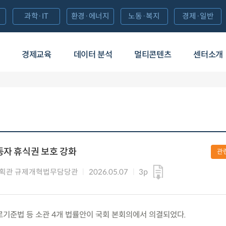
과학·IT
환경·에너지
노동·복지
경제·일반
경제교육
데이터 분석
멀티콘텐츠
센터소개
동자 휴식권 보호 강화
관
기획관 규제개혁법무담당관
2026.05.07
3p
 근로기준법 등 소관 4개 법률안이 국회 본회의에서 의결되었다.