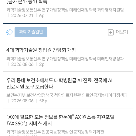
(금2·은1·동1) 획득
과학기술정보통신부 연구개발정책실 미래인재정책국 과학영재지원팀
2026.07.21
6p
과학.기술일반
더보기
4대 과학기술원 창업원 간담회 개최
과학기술정보통신부 연구개발정책실 미래인재정책국 미래인재양성과
2026.08.06
2p
우리 동네 보건소에서도 대학병원급 AI 진료, 전국에 AI
진료지원 도구 보급한다
보건복지부 보건산업정책국 첨단의료지원관 의료인공지능데이터정책과
2026.08.06
58p
“AX에 필요한 모든 정보를 한눈에” AX 원스톱 지원포털
『AX360°』 서비스 개시
과학기술정보통신부 인공지능정책실 인공지능정책기획관