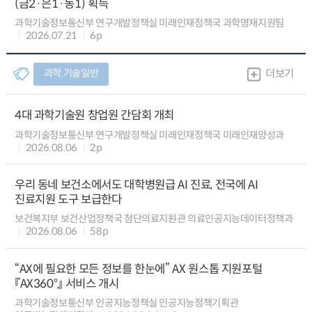
(금2·은1·동1) 획득
과학기술정보통신부 연구개발정책실 미래인재정책국 과학영재지원팀
2026.07.21
6p
과학.기술일반
더보기
4대 과학기술원 창업원 간담회 개최
과학기술정보통신부 연구개발정책실 미래인재정책국 미래인재양성과
2026.08.06
2p
우리 동네 보건소에서도 대학병원급 AI 진료, 전국에 AI
진료지원 도구 보급한다
보건복지부 보건산업정책국 첨단의료지원관 의료인공지능데이터정책과
2026.08.06
58p
“AX에 필요한 모든 정보를 한눈에” AX 원스톱 지원포털
『AX360°』 서비스 개시
과학기술정보통신부 인공지능정책실 인공지능정책기획관