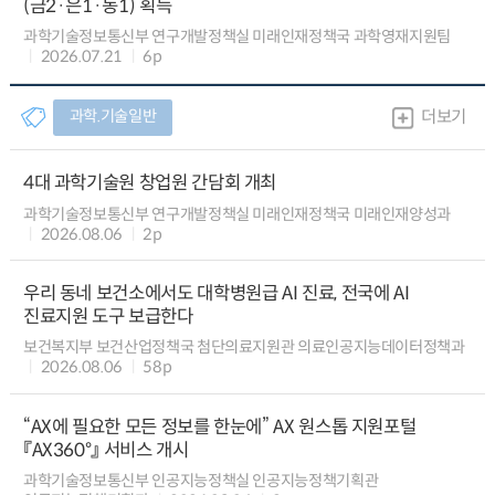
(금2·은1·동1) 획득
과학기술정보통신부 연구개발정책실 미래인재정책국 과학영재지원팀
2026.07.21
6p
과학.기술일반
더보기
4대 과학기술원 창업원 간담회 개최
과학기술정보통신부 연구개발정책실 미래인재정책국 미래인재양성과
2026.08.06
2p
우리 동네 보건소에서도 대학병원급 AI 진료, 전국에 AI
진료지원 도구 보급한다
보건복지부 보건산업정책국 첨단의료지원관 의료인공지능데이터정책과
2026.08.06
58p
“AX에 필요한 모든 정보를 한눈에” AX 원스톱 지원포털
『AX360°』 서비스 개시
과학기술정보통신부 인공지능정책실 인공지능정책기획관