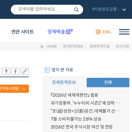
#지방보조금통합관리망
연관 사이트
ENG
HOME
경제정책정보
경제정책자료
최신자료
많이 본 자료
경제정책정보
전체
련주제시계열
『2026년 세제개편안』 발표
과기정통부, ‘누누티비 시즌2’에 강력 대응 의지 밝혀
“초(超)성장+신(新)공간, 대체불가 산업강국”
7월 소비자물가는 2.8% 상승
2026년 한국 주식시장 여건 및 전망