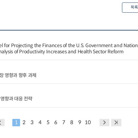
목록
for Projecting the Finances of the U.S. Government and Nation
alysis of Productivity Increases and Health Sector Reform
장 영향과 향후 과제
 영향과 대응 전략
1
2
3
4
5
6
7
8
9
10