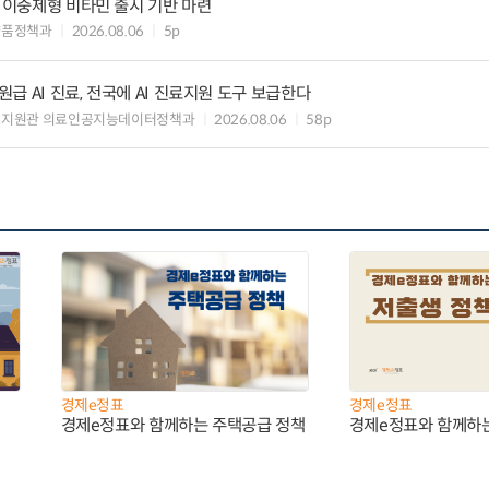
” 이중제형 비타민 출시 기반 마련
약품정책과
2026.08.06
5p
 AI 진료, 전국에 AI 진료지원 도구 보급한다
료지원관 의료인공지능데이터정책과
2026.08.06
58p
경제e정표
경제e정표
경제e정표와 함께하는 주택공급 정책
경제e정표와 함께하