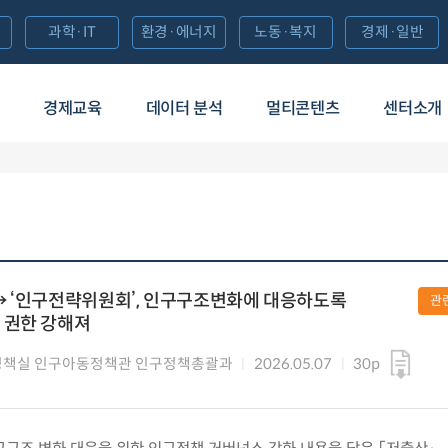
과학·IT
환경·에너지
노동·복지
경제·일반
경제교육
데이터 분석
멀티콘텐츠
센터소개
→ ‘인구전략위원회’, 인구구조변화에 대응하도록
관
 권한 강해져
정책실 인구아동정책관 인구정책총괄과
2026.05.07
30p