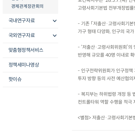
보건복지부는 ’26.5.7.(목
경제관계장관회의
고령사회기본법 전부개정법률안
국내연구자료
- 기존 「저출산·고령사회기본
가구 형태 다양화, 인구의 국가
국외연구자료
- ‘저출산·고령사회위원회’의
맞춤형정책서비스
반영해 규모를 40명 이내로 확
정책세미나영상
- 인구전략위원회가 인구정책 
투자 방향 등의 사전 예산협의제
핫이슈
- 복지부는 하위법령 개정 등
컨트롤타워 역할 수행을 적극 
<별첨> 저출산·고령사회기본