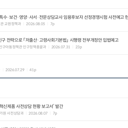
등·특수·보건·영양·사서·전문상담교사 임용후보자 선정경쟁시험 사전예고 
관 교원정책과
2026.08.05
7p
인구 전략으로 「저출산·고령사회기본법」 시행령 전부개정안 입법예고
 인구아동정책관 인구정책총괄과
2026.07.31
23p
과
2026.07.29
41p
‘혁신제품 사전상담 현황 보고서’ 발간
가원 사전상담과
2026.08.07
7p