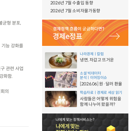
2026년 7월 수출입 동향
2026년 7월 소비자물가동향
불균형 분포,
정 기능 강화를
나라경제ㅣ칼럼
냉면, 차갑고 뜨거운
구 관련 사업
소셜 빅데이터
강화함.
분석ㅣ이머징이슈
[2026.06] 원·달러 환율
원회의
학습자료ㅣ경제로 세상 읽기
사람들은 어떻게 위험을
함께 나누어 왔을까?