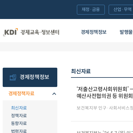
재정·금융
산업·무역
경제정책정보
발행물
최신자료
경제정책정보
‘저출산고령사회위원회’ 
경제정책자료
예산사전협의권 등 위원회
최신자료
보건복지부 인구·사회서비스
정책자료
동향자료
법령자료