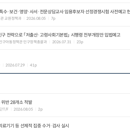
등·특수·보건·영양·사서·전문상담교사 임용후보자 선정경쟁시험 사전예고 
관 교원정책과
2026.08.05
7p
인구 전략으로 「저출산·고령사회기본법」 시행령 전부개정안 입법예고
 인구아동정책관 인구정책총괄과
2026.07.31
23p
과
2026.07.29
41p
 위반 28개소 적발
T/F
2026.08.05
2p
 의료기기 등 선제적 집중 수거·검사 실시