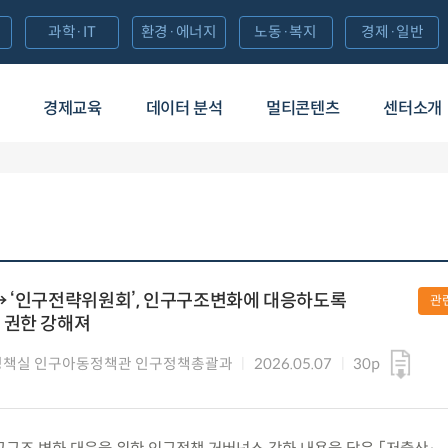
과학·IT
환경·에너지
노동·복지
경제·일반
경제교육
데이터 분석
멀티콘텐츠
센터소개
→ ‘인구전략위원회’, 인구구조변화에 대응하도록
관
 권한 강해져
정책실 인구아동정책관 인구정책총괄과
2026.05.07
30p