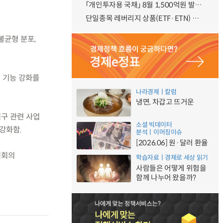
「개인투자용 국채」 8월 1,500억원 발행 예정
단일종목 레버리지 상품(ETF·ETN) 기본예탁금 강화 조기시행 방안 안내
불균형 분포,
정 기능 강화를
나라경제ㅣ칼럼
냉면, 차갑고 뜨거운
구 관련 사업
소셜 빅데이터
강화함.
분석ㅣ이머징이슈
[2026.06] 원·달러 환율
원회의
학습자료ㅣ경제로 세상 읽기
사람들은 어떻게 위험을
함께 나누어 왔을까?