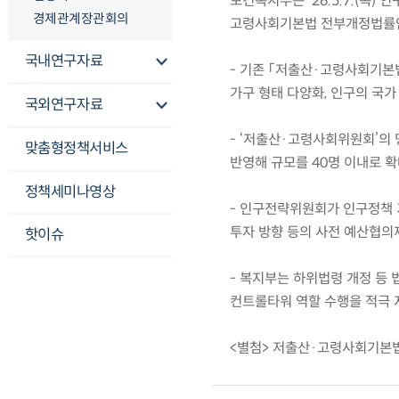
보건복지부는 ’26.5.7.(목
경제관계장관회의
고령사회기본법 전부개정법률안
국내연구자료
- 기존 「저출산·고령사회기본
가구 형태 다양화, 인구의 국가
국외연구자료
- ‘저출산·고령사회위원회’의
맞춤형정책서비스
반영해 규모를 40명 이내로 확
정책세미나영상
- 인구전략위원회가 인구정책 
투자 방향 등의 사전 예산협의제
핫이슈
- 복지부는 하위법령 개정 등
컨트롤타워 역할 수행을 적극 
<별첨> 저출산·고령사회기본