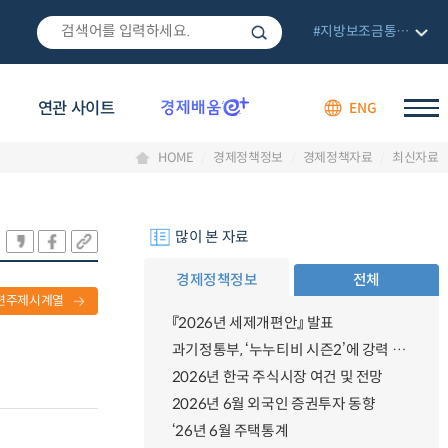
#지방보조금통합관리망
연관 사이트
ENG
HOME
경제정책정보
경제정책자료
최신자료
많이 본 자료
경제정책정보
전체
련주제시계열
『2026년 세제개편안』 발표
과기정통부, ‘누누티비 시즌2’에 강력 대응 의지 밝혀
2026년 한국 주식시장 여건 및 전망
2026년 6월 외국인 증권투자 동향
‘26년 6월 주택통계