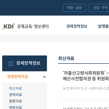
재정·금융
산업·무역
경제정책정보
발행물
최신자료
경제정책정보
‘저출산고령사회위원회’ 
경제정책자료
예산사전협의권 등 위원회
최신자료
보건복지부 인구·사회서비스
정책자료
동향자료
법령자료