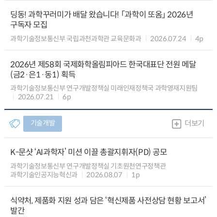
딩동! 과학꾸러미가 배달 왔습니다! 「과학이 또옴」 2026년
구독자 모집
과학기술정보통신부 국립과천과학관 교육문화과
2026.07.24
4p
2026년 제58회 국제화학올림피아드 한국대표단 전원 메달
(금2·은1·동1) 획득
과학기술정보통신부 연구개발정책실 미래인재정책국 과학영재지원팀
2026.07.21
6p
기술개발
더보기
K-문샷 ‘AI과학자’ 미션 이끌 총괄지휘자(PD) 공모
과학기술정보통신부 연구개발정책실 기초원천연구정책관
과학기술인공지능혁신과
2026.08.07
1p
식약처, 제품화 지원 성과 담은 ‘혁신제품 사전상담 현황 보고서’
발간