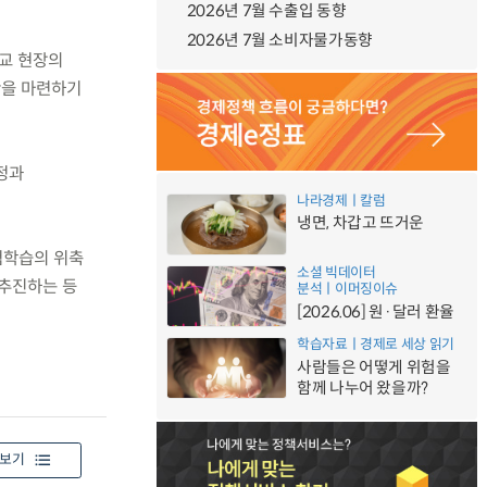
2026년 7월 수출입 동향
2026년 7월 소비자물가동향
학교 현장의
안을 마련하기
정과
나라경제ㅣ칼럼
냉면, 차갑고 뜨거운
험학습의 위축
소셜 빅데이터
 추진하는 등
분석ㅣ이머징이슈
[2026.06] 원·달러 환율
학습자료ㅣ경제로 세상 읽기
사람들은 어떻게 위험을
함께 나누어 왔을까?
보기