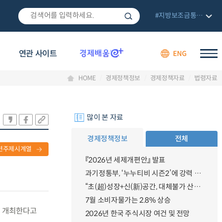
#지방보조금통합관리망
연관 사이트
ENG
HOME
경제정책정보
경제정책자료
법령자료
많이 본 자료
경제정책정보
전체
련주제시계열
『2026년 세제개편안』 발표
과기정통부, ‘누누티비 시즌2’에 강력 대응 의지 밝혀
“초(超)성장+신(新)공간, 대체불가 산업강국”
7월 소비자물가는 2.8% 상승
를 개최한다고
2026년 한국 주식시장 여건 및 전망