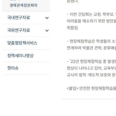
밝혔다.
경제관계장관회의
- 이번 간담회는 교원, 학부모
국내연구자료
어려움을 해소하기 위한 방안을
위함임.
국외연구자료
- 현장체험학습은 학생들의 소
맞춤형정책서비스
연계하여 박물관 견학, 문화예
정책세미나영상
- ’22년 현장체험학습 중 
핫이슈
현상이 나타나고 있어, 교육부는
교사의 법적·제도적 보호와 운
<붙임> 안전한 현장체험학습을