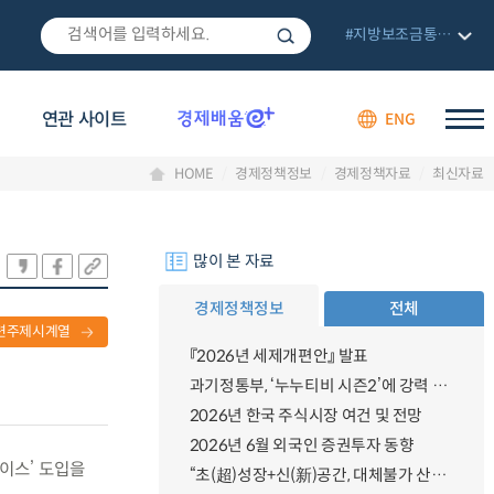
#지방보조금통합관리망
연관 사이트
ENG
HOME
경제정책정보
경제정책자료
최신자료
많이 본 자료
경제정책정보
전체
련주제시계열
『2026년 세제개편안』 발표
과기정통부, ‘누누티비 시즌2’에 강력 대응 의지 밝혀
2026년 한국 주식시장 여건 및 전망
2026년 6월 외국인 증권투자 동향
레이스’ 도입을
“초(超)성장+신(新)공간, 대체불가 산업강국”