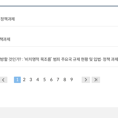
 정책과제
정책과제
할 것인가? : ‘비치명적 목조름’ 범죄 주요국 규제 현황 및 입법·정책 과
1
2
3
4
5
6
7
8
9