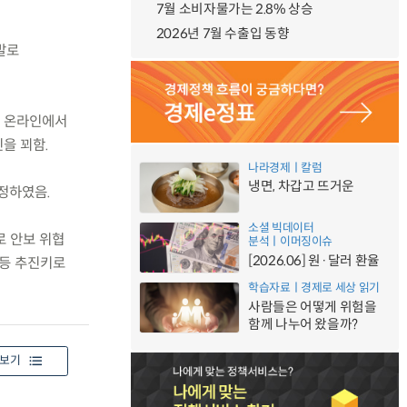
7월 소비자물가는 2.8% 상승
2026년 7월 수출입 동향
발로
을 온라인에서
을 꾀함.
나라경제ㅣ칼럼
냉면, 차갑고 뜨거운
정하였음.
소셜 빅데이터
로 안보 위협
분석ㅣ이머징이슈
[2026.06] 원·달러 환율
 등 추진키로
학습자료ㅣ경제로 세상 읽기
사람들은 어떻게 위험을
함께 나누어 왔을까?
보기