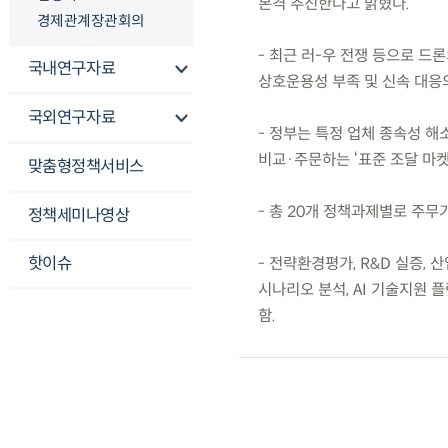
본격 추진한다고 밝혔다.
경제관계장관회의
- 최근 러-우 전쟁 등으로 드
국내연구자료
상호운용성 부족 및 신속 대응의
국외연구자료
- 정부는 특정 업체 종속성 해
비교·주문하는 ‘표준 조달 마
맞춤형정책서비스
- 총 20개 정책과제별로 주
정책세미나영상
핫이슈
- 전략환경평가, R&D 실증,
시나리오 분석, AI 기술지원 
함.