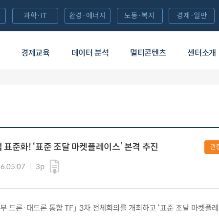
과학·IT
환경·에너지
노동·복지
경제·일반
경제교육
데이터 분석
멀티콘텐츠
센터소개
 표준화! ‘표준 조달 마켓플레이스’ 본격 추진
관
6.05.07
3p
 「정부 드론·대드론 통합 TF」 3차 전체회의를 개최하고 ‘표준 조달 마켓플