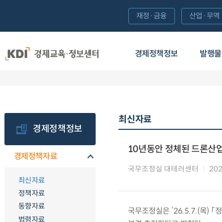
재정·금융
산업·무역
경제정책정보
발행물
최신자료
경제정책정보
10년동안 정체된 드론산업
경제정책자료
국무조정실 대테러센터
202
최신자료
정책자료
동향자료
국무조정실은 ’26.5.7.(목)
법령자료