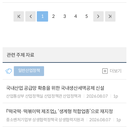
1
2
3
4
5
관련 주제 자료
일반산업정책
더보기
국내산업 공급망 확충을 위한 국내생산세액공제 신설
산업통상부 산업정책실 산업정책관 산업정책과
2026.08.07
1p
『떡국떡·떡볶이떡 제조업』, ‘생계형 적합업종’으로 재지정
중소벤처기업부 상생협력정책국 상생협력지원과
2026.08.07
1p