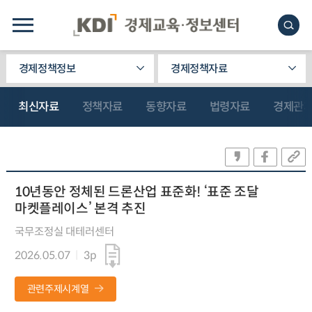
경제정책정보
경제정책자료
최신자료
정책자료
동향자료
법령자료
경제관
10년동안 정체된 드론산업 표준화! ‘표준 조달
마켓플레이스’ 본격 추진
국무조정실 대테러센터
2026.05.07
3p
관련주제시계열