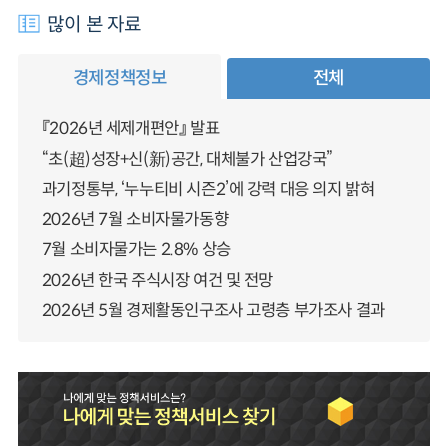
많이 본 자료
경제정책정보
전체
『2026년 세제개편안』 발표
“초(超)성장+신(新)공간, 대체불가 산업강국”
과기정통부, ‘누누티비 시즌2’에 강력 대응 의지 밝혀
2026년 7월 소비자물가동향
7월 소비자물가는 2.8% 상승
2026년 한국 주식시장 여건 및 전망
2026년 5월 경제활동인구조사 고령층 부가조사 결과