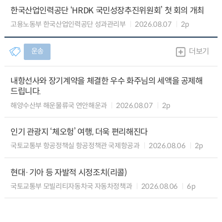
한국산업인력공단 ‘HRDK 국민성장추진위원회’ 첫 회의 개최
고용노동부 한국산업인력공단 성과관리부
2026.08.07
2p
운송
더보기
내항선사와 장기계약을 체결한 우수 화주님의 세액을 공제해
드립니다.
해양수산부 해운물류국 연안해운과
2026.08.07
2p
인기 관광지 ‘체오헝’ 여행, 더욱 편리해진다
국토교통부 항공정책실 항공정책관 국제항공과
2026.08.06
2p
현대·기아 등 자발적 시정조치(리콜)
국토교통부 모빌리티자동차국 자동차정책과
2026.08.06
6p