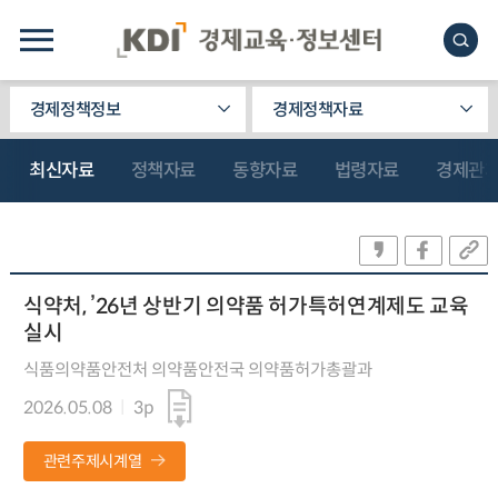
경제정책정보
경제정책자료
최신자료
정책자료
동향자료
법령자료
경제관
식약처, ’26년 상반기 의약품 허가특허연계제도 교육
실시
식품의약품안전처 의약품안전국 의약품허가총괄과
2026.05.08
3p
관련주제시계열