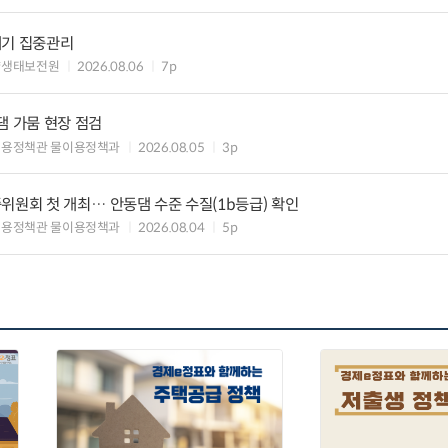
레기 집중관리
양생태보전원
2026.08.06
7p
댐 가뭄 현장 점검
이용정책관 물이용정책과
2026.08.05
3p
위원회 첫 개최… 안동댐 수준 수질(1b등급) 확인
이용정책관 물이용정책과
2026.08.04
5p