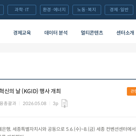
과학·IT
환경·에너지
노동·복지
경제·일반
경제교육
데이터 분석
멀티콘텐츠
센터소개
신의 날 (KGID) 행사 개최
관
금융총괄과
2026.05.08
3p
 세계은행, 세종특별자치시와 공동으로 5.6.(수)~8.(금) 세종 컨벤션센터에서