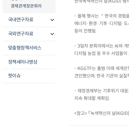
한국녹색혁신의 날(KGID) 행
경제관계장관회의
- 올해 행사는 ＂한국의 경험
국내연구자료
에너지·환경·기후·디지털·도시·
등이 진행됨.
국외연구자료
- 3일차 본회의에서는 AI와 
맞춤형정책서비스
디지털 농업 등 우수 사업들이
정책세미나영상
- KGGTF는 출범 이래 세계
핫이슈
견인했으며, 한국 기관의 실질
- 재정경제부는 기후위기 대응과
지속 확대할 계획임.
<참고> 「녹색혁신의 날(KGID