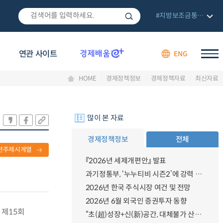
#지방보조금통합관리망
연관 사이트
ENG
HOME
경제정책정보
경제정책자료
최신자료
많이 본 자료
경제정책정보
전체
련주제시계열
『2026년 세제개편안』 발표
과기정통부, ‘누누티비 시즌2’에 강력 대응 의지 밝혀
2026년 한국 주식시장 여건 및 전망
2026년 6월 외국인 증권투자 동향
 제15회
“초(超)성장+신(新)공간, 대체불가 산업강국”