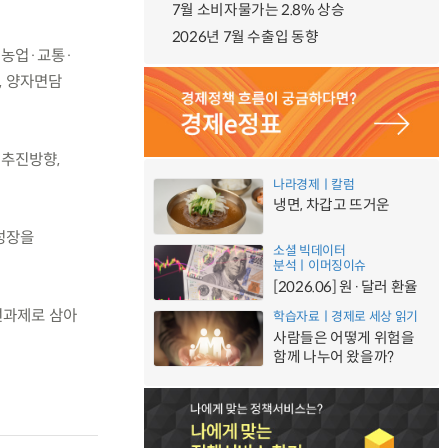
7월 소비자물가는 2.8% 상승
2026년 7월 수출입 동향
 농업·교통·
, 양자면담
 추진방향,
나라경제ㅣ칼럼
냉면, 차갑고 뜨거운
색성장을
소셜 빅데이터
분석ㅣ이머징이슈
[2026.06] 원·달러 환율
선과제로 삼아
학습자료ㅣ경제로 세상 읽기
사람들은 어떻게 위험을
함께 나누어 왔을까?