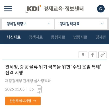
경제정책정보
경제정책자료
최신자료
정책자료
동향자료
법령자료
경제관
관세청, 중동 물류 위기 극복을 위한 ‘수입 운임 특례’
전격 시행
재정경제부 관세청 심사정책과
2026.05.08
5p
관련주제시계열