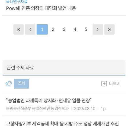
국내연구자료
Powell 연준 의장의 대담회 발언 내용
1
2
3
4
5
관련 주제 자료
조세
더보기
“농업법인 과세특례 상시화·면세유 일몰 연장”
농림축산식품부 농업정책관 농업정책과
2026.08.10
1p
고향사랑기부 세액공제 확대 등 지방 주도 성장 세제개편 추진