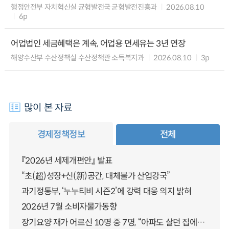
행정안전부 자치혁신실 균형발전국 균형발전진흥과
2026.08.10
6p
어업법인 세금혜택은 계속, 어업용 면세유는 3년 연장
해양수산부 수산정책실 수산정책관 소득복지과
2026.08.10
3p
많이 본 자료
경제정책정보
전체
『2026년 세제개편안』 발표
“초(超)성장+신(新)공간, 대체불가 산업강국”
과기정통부, ‘누누티비 시즌2’에 강력 대응 의지 밝혀
2026년 7월 소비자물가동향
장기요양 재가 어르신 10명 중 7명, “아파도 살던 집에서 살겠다” 「2025년 장기요양실태조사」 결과 발표