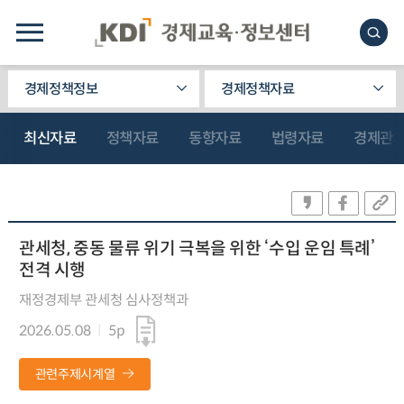
경제정책정보
경제정책자료
최신자료
정책자료
동향자료
법령자료
경제관
관세청, 중동 물류 위기 극복을 위한 ‘수입 운임 특례’
전격 시행
재정경제부 관세청 심사정책과
2026.05.08
5p
관련주제시계열