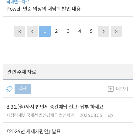
국내연구자료
Powell 연준 의장의 대담회 발언 내용
1
2
3
4
5
관련 주제 자료
조세
더보기
8.31.(월)까지 법인세 중간예납 신고·납부 하세요
재정경제부 국세청 법인납세국 법인세과
2026.08.05
6p
『2026년 세제개편안』 발표