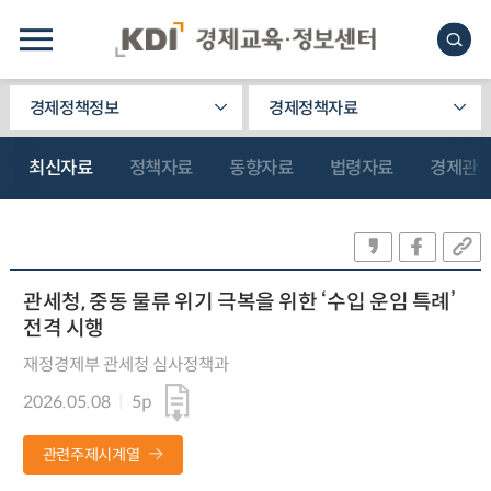
경제정책정보
경제정책자료
최신자료
정책자료
동향자료
법령자료
경제관
관세청, 중동 물류 위기 극복을 위한 ‘수입 운임 특례’
전격 시행
재정경제부 관세청 심사정책과
2026.05.08
5p
관련주제시계열