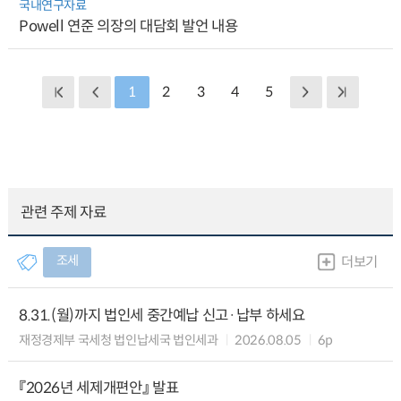
국내연구자료
Powell 연준 의장의 대담회 발언 내용
1
2
3
4
5
관련 주제 자료
조세
더보기
8.31.(월)까지 법인세 중간예납 신고·납부 하세요
재정경제부 국세청 법인납세국 법인세과
2026.08.05
6p
『2026년 세제개편안』 발표