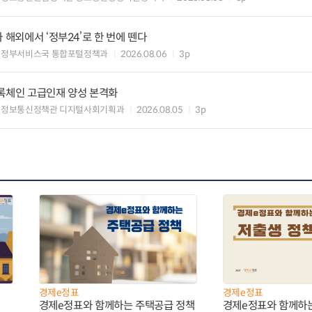
 해외에서 ‘정부24’로 한 번에 뗀다
능정부서비스국 통합포털정책과
2026.08.06
3p
블록체인 고급인재 양성 본격화
 정보통신정책관 디지털사회기획과
2026.08.05
3p
경제e정표
경제e정표
경제e정표와 함께하는 주택공급 정책
경제e정표와 함께하