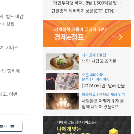
「개인투자용 국채」 8월 1,500억원 발행 예정
단일종목 레버리지 상품(ETF·ETN) 기본예탁금 강화 조기시행 방안 안내
게 ‘별도 마감
당 사실을
여, 서비스
나라경제ㅣ칼럼
냉면, 차갑고 뜨거운
위반 행위에
소셜 빅데이터
분석ㅣ이머징이슈
[2026.06] 원·달러 환율
하고, 이번
학습자료ㅣ경제로 세상 읽기
사람들은 어떻게 위험을
함께 나누어 왔을까?
보기