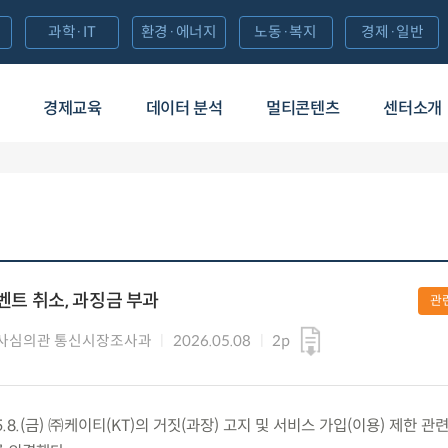
과학·IT
환경·에너지
노동·복지
경제·일반
경제교육
데이터 분석
멀티콘텐츠
센터소개
이벤트 취소, 과징금 부과
관
사심의관 통신시장조사과
2026.05.08
2p
8.(금) ㈜케이티(KT)의 거짓(과장) 고지 및 서비스 가입(이용) 제한 관