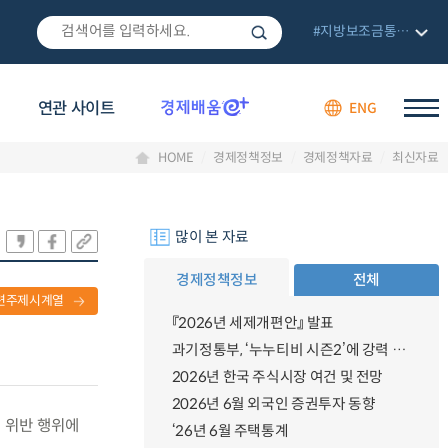
#지방보조금통합관리망
연관 사이트
ENG
HOME
경제정책정보
경제정책자료
최신자료
많이 본 자료
경제정책정보
전체
련주제시계열
『2026년 세제개편안』 발표
과기정통부, ‘누누티비 시즌2’에 강력 대응 의지 밝혀
2026년 한국 주식시장 여건 및 전망
2026년 6월 외국인 증권투자 동향
련 위반 행위에
‘26년 6월 주택통계