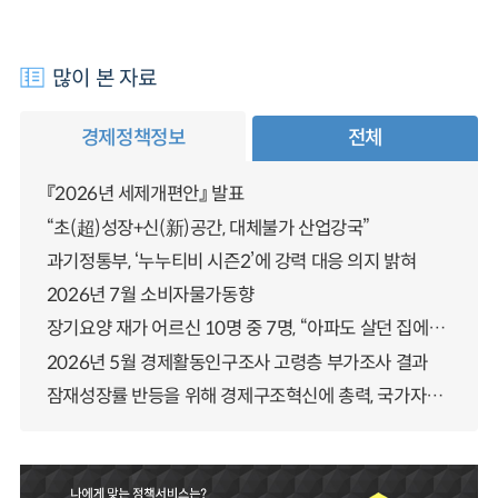
많이 본 자료
경제정책정보
전체
『2026년 세제개편안』 발표
“초(超)성장+신(新)공간, 대체불가 산업강국”
과기정통부, ‘누누티비 시즌2’에 강력 대응 의지 밝혀
2026년 7월 소비자물가동향
장기요양 재가 어르신 10명 중 7명, “아파도 살던 집에서 살겠다” 「2025년 장기요양실태조사」 결과 발표
2026년 5월 경제활동인구조사 고령층 부가조사 결과
잠재성장률 반등을 위해 경제구조혁신에 총력, 국가자산 관리체계 대전환