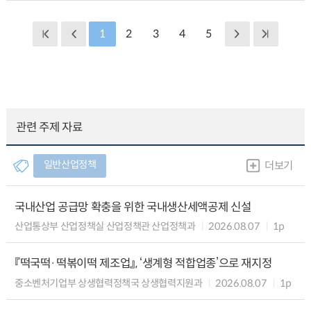
1
2
3
4
5
관련 주제 자료
일반산업정책
더보기
국내산업 공급망 확충을 위한 국내생산세액공제 신설
산업통상부 산업정책실 산업정책관 산업정책과
2026.08.07
1p
『떡국떡·떡볶이떡 제조업』, ‘생계형 적합업종’으로 재지정
중소벤처기업부 상생협력정책국 상생협력지원과
2026.08.07
1p