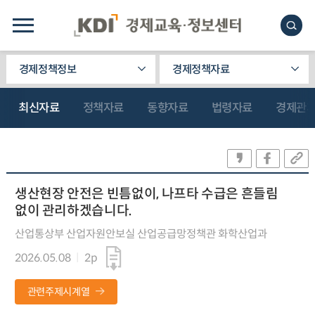
경제정책정보
경제정책자료
최신자료
정책자료
동향자료
법령자료
경제관
생산현장 안전은 빈틈없이, 나프타 수급은 흔들림
없이 관리하겠습니다.
산업통상부 산업자원안보실 산업공급망정책관 화학산업과
2026.05.08
2p
관련주제시계열