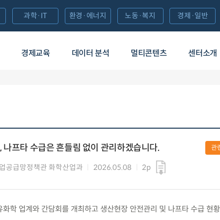
과학·IT
환경·에너지
노동·복지
경제·일반
경제교육
데이터 분석
멀티콘텐츠
센터소개
 나프타 수급은 흔들림 없이 관리하겠습니다.
관
산업공급망정책관 화학산업과
2026.05.08
2p
) 석유화학 업계와 간담회를 개최하고 생산현장 안전관리 및 나프타 수급 현