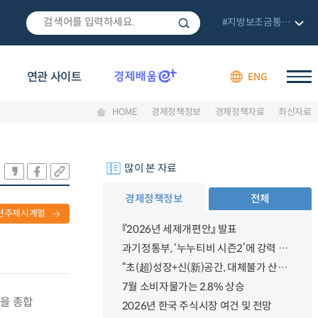
#지방보조금통합관리망
연관 사이트
ENG
HOME
경제정책정보
경제정책자료
최신자료
많이 본 자료
경제정책정보
전체
련주제시계열
『2026년 세제개편안』 발표
과기정통부, ‘누누티비 시즌2’에 강력 대응 의지 밝혀
“초(超)성장+신(新)공간, 대체불가 산업강국”
7월 소비자물가는 2.8% 상승
황을 종합
2026년 한국 주식시장 여건 및 전망