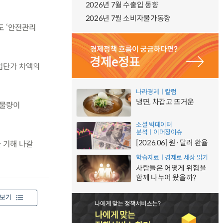
2026년 7월 수출입 동향
2026년 7월 소비자물가동향
도 ‘안전관리
수입단가 차액의
나라경제ㅣ칼럼
냉면, 차갑고 뜨거운
 물량이
소셜 빅데이터
분석ㅣ이머징이슈
[2026.06] 원·달러 환율
 기해 나갈
학습자료ㅣ경제로 세상 읽기
사람들은 어떻게 위험을
함께 나누어 왔을까?
보기