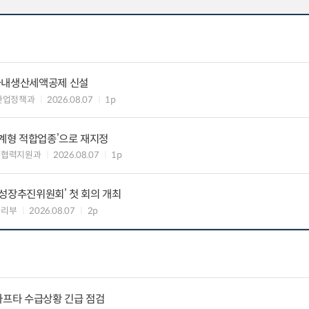
국내생산세액공제 신설
산업정책과
2026.08.07
1p
생계형 적합업종’으로 재지정
생협력지원과
2026.08.07
1p
성장추진위원회’ 첫 회의 개최
관리부
2026.08.07
2p
나프타 수급상황 긴급 점검