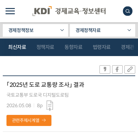
경제정책정보
경제정책자료
최신자료
정책자료
동향자료
법령자료
경제관
「2025년 도로 교통량 조사」 결과
국토교통부 도로국 디지털도로팀
2026.05.08
8p
관련주제시계열