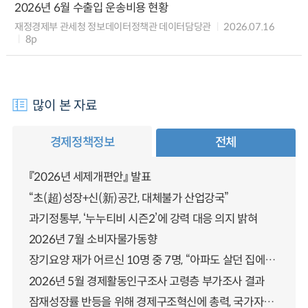
2026년 6월 수출입 운송비용 현황
재정경제부 관세청 정보데이터정책관 데이터담당관
2026.07.16
8p
많이 본 자료
경제정책정보
전체
『2026년 세제개편안』 발표
“초(超)성장+신(新)공간, 대체불가 산업강국”
과기정통부, ‘누누티비 시즌2’에 강력 대응 의지 밝혀
2026년 7월 소비자물가동향
장기요양 재가 어르신 10명 중 7명, “아파도 살던 집에서 살겠다” 「2025년 장기요양실태조사」 결과 발표
2026년 5월 경제활동인구조사 고령층 부가조사 결과
잠재성장률 반등을 위해 경제구조혁신에 총력, 국가자산 관리체계 대전환