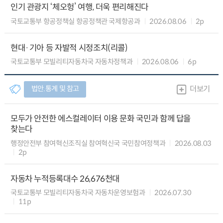
인기 관광지 ‘체오헝’ 여행, 더욱 편리해진다
국토교통부 항공정책실 항공정책관 국제항공과
2026.08.06
2p
현대·기아 등 자발적 시정조치(리콜)
국토교통부 모빌리티자동차국 자동차정책과
2026.08.06
6p
법안.통계 및 참고
더보기
모두가 안전한 에스컬레이터 이용 문화 국민과 함께 답을
찾는다
행정안전부 참여혁신조직실 참여혁신국 국민참여정책과
2026.08.03
2p
자동차 누적등록대수 26,676천대
국토교통부 모빌리티자동차국 자동차운영보험과
2026.07.30
11p