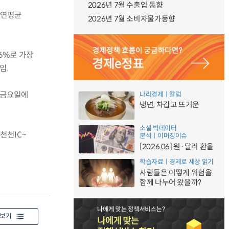
2026년 7월 수출입 동향
간 연평균
2026년 7월 소비자물가동향
.6%로 가장
임.
는 금요일에
나라경제ㅣ칼럼
냉면, 차갑고 뜨거운
소셜 빅데이터
천천IC~
분석ㅣ이머징이슈
[2026.06] 원·달러 환율
학습자료ㅣ경제로 세상 읽기
사람들은 어떻게 위험을
함께 나누어 왔을까?
보기