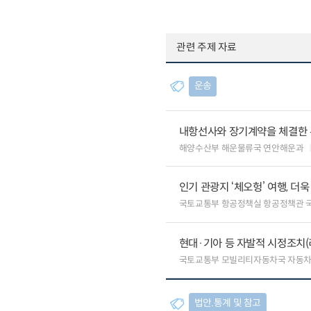
관련 주제 자료
운송
내항선사와 장기계약을 체결한 
해양수산부 해운물류국 연안해운과
인기 관광지 ‘체오헝’ 여행, 더
국토교통부 항공정책실 항공정책관 
현대·기아 등 자발적 시정조치(
국토교통부 모빌리티자동차국 자동
법안.통계 및 참고