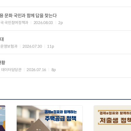
용 문화 국민과 함께 답을 찾는다
신국 국민참여정책과
2026.08.03
2p
천대
차운영보험과
2026.07.30
11p
현황
 데이터담당관
2026.07.16
8p