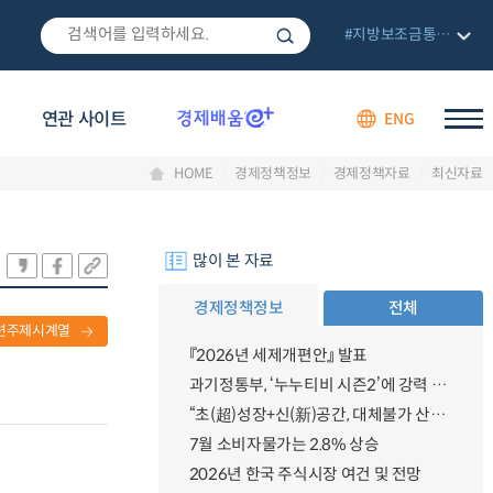
#지방보조금통합관리망
연관 사이트
ENG
HOME
경제정책정보
경제정책자료
최신자료
많이 본 자료
경제정책정보
전체
련주제시계열
『2026년 세제개편안』 발표
과기정통부, ‘누누티비 시즌2’에 강력 대응 의지 밝혀
“초(超)성장+신(新)공간, 대체불가 산업강국”
7월 소비자물가는 2.8% 상승
2026년 한국 주식시장 여건 및 전망