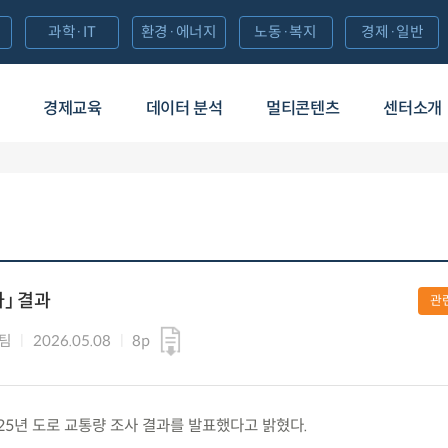
과학·IT
환경·에너지
노동·복지
경제·일반
경제교육
데이터 분석
멀티콘텐츠
센터소개
사」 결과
관
팀
2026.05.08
8p
 2025년 도로 교통량 조사 결과를 발표했다고 밝혔다.