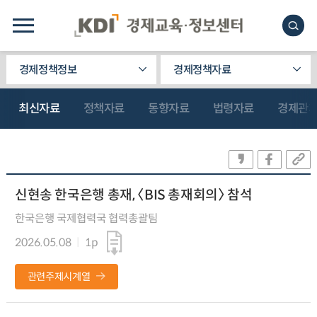
경제정책정보
경제정책자료
최신자료
정책자료
동향자료
법령자료
경제관
신현송 한국은행 총재, 〈BIS 총재회의〉 참석
한국은행 국제협력국 협력총괄팀
2026.05.08
1p
관련주제시계열