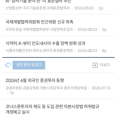
AI·양자기술 분야 한·미 표준협력 추진
산업통상부 국가기술표준원 국제표준협력과
2026.08.03
2p
국제개발협력위원회 민간위원 신규 위촉
국무조정실 국제개발협력본부 사업연계조정과
2026.08.03
3p
식약처, K-뷰티 인도네시아 수출 장벽 완화 성과
식품의약품안전처 바이오생약국 화장품정책과
2026.08.03
8p
법안.통계 및 참고
더보기
2026년 6월 외국인 증권투자 동향
금융위원회 금융감독원 자본시장감독국 증권거래감독팀
2026.07.31
7p
코너스톤투자자 제도 등 도입 관련 자본시장법 하위법규
개정예고 실시