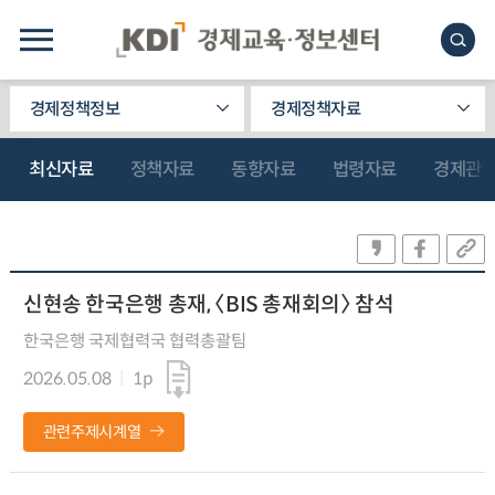
경제정책정보
경제정책자료
최신자료
정책자료
동향자료
법령자료
경제관
신현송 한국은행 총재, 〈BIS 총재회의〉 참석
한국은행 국제협력국 협력총괄팀
2026.05.08
1p
관련주제시계열