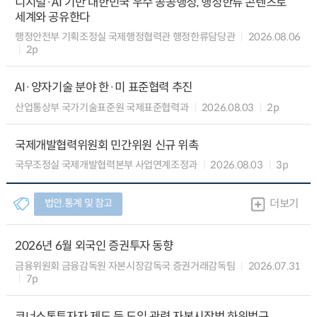
디지털·AI 기반 대한민국 우수 공공행정, 행정한류 콘텐츠로
세계와 공유한다
행정안전부 기획조정실 국제행정협력관 행정한류담당관
2026.08.06
2p
AI·양자기술 분야 한·미 표준협력 추진
산업통상부 국가기술표준원 국제표준협력과
2026.08.03
2p
국제개발협력위원회 민간위원 신규 위촉
국무조정실 국제개발협력본부 사업연계조정과
2026.08.03
3p
법안.통계 및 참고
더보기
2026년 6월 외국인 증권투자 동향
금융위원회 금융감독원 자본시장감독국 증권거래감독팀
2026.07.31
7p
코너스톤투자자 제도 등 도입 관련 자본시장법 하위법규