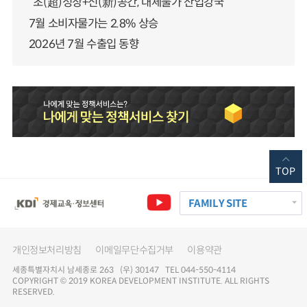
“초(超)성장+신(新)공간, 대체불가 산업강국”
7월 소비자물가는 2.8% 상승
2026년 7월 수출입 동향
TOP
FAMILY SITE
개인정보처리방침
이메일무단수집거부
이용약관
세종특별자치시 남세종로 263 (우) 30147 TEL 044-550-4114
COPYRIGHT © 2019 KOREA DEVELOPMENT INSTITUTE. ALL RIGHTS
RESERVED.