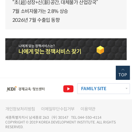
“초(超)성장+신(新)공간, 대체불가 산업강국”
7월 소비자물가는 2.8% 상승
2026년 7월 수출입 동향
TOP
FAMILY SITE
개인정보처리방침
이메일무단수집거부
이용약관
세종특별자치시 남세종로 263 (우) 30147 TEL 044-550-4114
COPYRIGHT © 2019 KOREA DEVELOPMENT INSTITUTE. ALL RIGHTS
RESERVED.