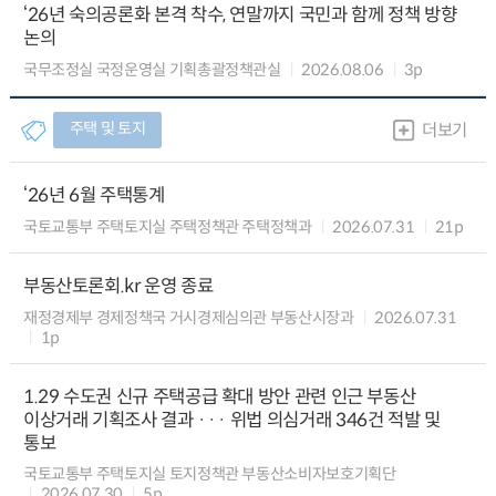
‘26년 숙의공론화 본격 착수, 연말까지 국민과 함께 정책 방향
논의
국무조정실 국정운영실 기획총괄정책관실
2026.08.06
3p
주택 및 토지
더보기
‘26년 6월 주택통계
국토교통부 주택토지실 주택정책관 주택정책과
2026.07.31
21p
부동산토론회.kr 운영 종료
재정경제부 경제정책국 거시경제심의관 부동산시장과
2026.07.31
1p
1.29 수도권 신규 주택공급 확대 방안 관련 인근 부동산
이상거래 기획조사 결과 ··· 위법 의심거래 346건 적발 및
통보
국토교통부 주택토지실 토지정책관 부동산소비자보호기획단
2026.07.30
5p