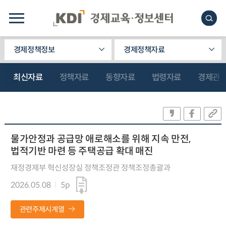
경제정책정보
경제정책자료
최신자료
정책자료
동향자료
법령자료
경제관
물가안정과 공급망 애로해소를 위해 지속 만전,
법적기반 마련 등 주택공급 확대 매진
재정경제부 혁신성장실 정책조정관 정책조정총괄과
2026.05.08
5p
관련주제시계열