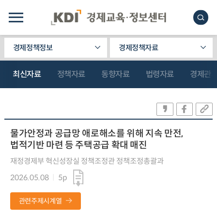
경제정책정보
경제정책자료
최신자료
정책자료
동향자료
법령자료
경제관
물가안정과 공급망 애로해소를 위해 지속 만전,
법적기반 마련 등 주택공급 확대 매진
재정경제부 혁신성장실 정책조정관 정책조정총괄과
2026.05.08
5p
관련주제시계열