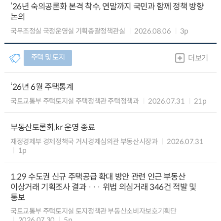
‘26년 숙의공론화 본격 착수, 연말까지 국민과 함께 정책 방향
논의
국무조정실 국정운영실 기획총괄정책관실
2026.08.06
3p
주택 및 토지
더보기
‘26년 6월 주택통계
국토교통부 주택토지실 주택정책관 주택정책과
2026.07.31
21p
부동산토론회.kr 운영 종료
재정경제부 경제정책국 거시경제심의관 부동산시장과
2026.07.31
1p
1.29 수도권 신규 주택공급 확대 방안 관련 인근 부동산
이상거래 기획조사 결과 ··· 위법 의심거래 346건 적발 및
통보
국토교통부 주택토지실 토지정책관 부동산소비자보호기획단
2026.07.30
5p