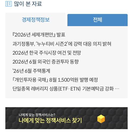
많이 본 자료
경제정책정보
전체
『2026년 세제개편안』 발표
과기정통부, ‘누누티비 시즌2’에 강력 대응 의지 밝혀
2026년 한국 주식시장 여건 및 전망
2026년 6월 외국인 증권투자 동향
‘26년 6월 주택통계
「개인투자용 국채」 8월 1,500억원 발행 예정
단일종목 레버리지 상품(ETF·ETN) 기본예탁금 강화 조기시행 방안 안내