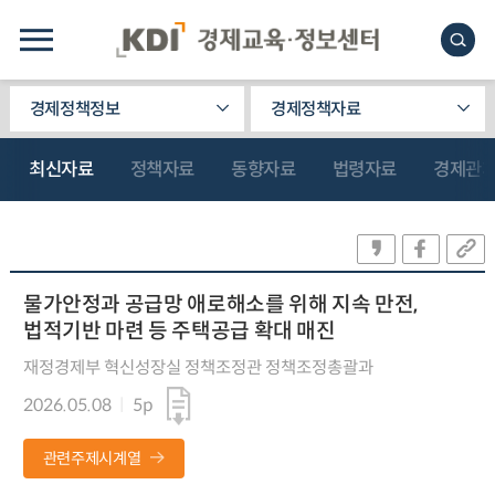
경제정책정보
경제정책자료
최신자료
정책자료
동향자료
법령자료
경제관
물가안정과 공급망 애로해소를 위해 지속 만전,
법적기반 마련 등 주택공급 확대 매진
재정경제부 혁신성장실 정책조정관 정책조정총괄과
2026.05.08
5p
관련주제시계열