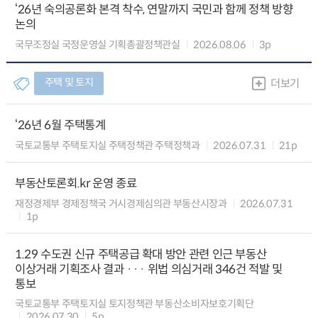
‘26년 숙의공론화 본격 착수, 연말까지 국민과 함께 정책 방향
논의
국무조정실 국정운영실 기획총괄정책관실
2026.08.06
3p
주택 및 토지
더보기
‘26년 6월 주택통계
국토교통부 주택토지실 주택정책관 주택정책과
2026.07.31
21p
부동산토론회.kr 운영 종료
재정경제부 경제정책국 거시경제심의관 부동산시장과
2026.07.31
1p
1.29 수도권 신규 주택공급 확대 방안 관련 인근 부동산
이상거래 기획조사 결과 ··· 위법 의심거래 346건 적발 및
통보
국토교통부 주택토지실 토지정책관 부동산소비자보호기획단
2026.07.30
5p