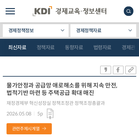
경제정책정보
경제정책자료
최신자료
정책자료
동향자료
법령자료
경제관
물가안정과 공급망 애로해소를 위해 지속 만전,
법적기반 마련 등 주택공급 확대 매진
재정경제부 혁신성장실 정책조정관 정책조정총괄과
2026.05.08
5p
관련주제시계열