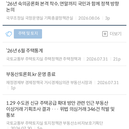
‘26년 숙의공론화 본격 착수, 연말까지 국민과 함께 정책 방향
논의
국무조정실 국정운영실 기획총괄정책관실
2026.08.06
3p
주택 및 토지
더보기
‘26년 6월 주택통계
국토교통부 주택토지실 주택정책관 주택정책과
2026.07.31
21p
부동산토론회.kr 운영 종료
재정경제부 경제정책국 거시경제심의관 부동산시장과
2026.07.31
1p
1.29 수도권 신규 주택공급 확대 방안 관련 인근 부동산
이상거래 기획조사 결과 ··· 위법 의심거래 346건 적발 및
통보
국토교통부 주택토지실 토지정책관 부동산소비자보호기획단
2026.07.30
5p