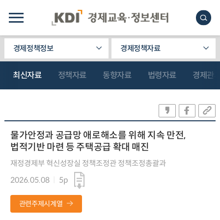
경제정책정보
경제정책자료
최신자료
정책자료
동향자료
법령자료
경제관
물가안정과 공급망 애로해소를 위해 지속 만전,
법적기반 마련 등 주택공급 확대 매진
재정경제부 혁신성장실 정책조정관 정책조정총괄과
2026.05.08
5p
관련주제시계열