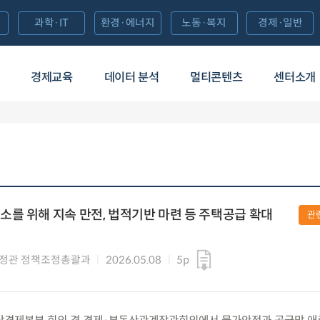
과학·IT
환경·에너지
노동·복지
경제·일반
경제교육
데이터 분석
멀티콘텐츠
센터소개
를 위해 지속 만전, 법적기반 마련 등 주택공급 확대
관
정관 정책조정총괄과
2026.05.08
5p