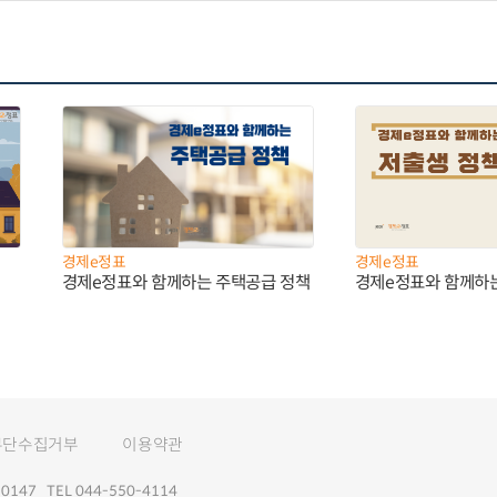
경제e정표
경제e정표
경제e정표와 함께하는 주택공급 정책
경제e정표와 함께하
무단수집거부
이용약관
147 TEL 044-550-4114