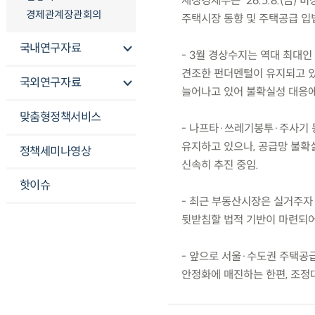
재정경제부는 ’26.5.8.(금
경제관계장관회의
주택시장 동향 및 주택공급 입
국내연구자료
- 3월 경상수지는 역대 최대인
견조한 펀더멘털이 유지되고 있
국외연구자료
늘어나고 있어 불확실성 대응에
맞춤형정책서비스
- 나프타·쓰레기봉투·주사기 
유지하고 있으나, 공급망 불확
정책세미나영상
신속히 추진 중임.
핫이슈
- 최근 부동산시장은 실거주자 
뒷받침할 법적 기반이 마련되어
- 앞으로 서울·수도권 주택공급
안정화에 매진하는 한편, 조정