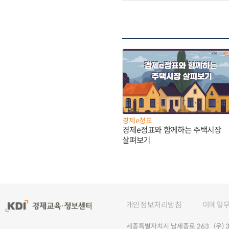
경제e정표
경제e정표와 함께하는 주택시장
살펴보기
개인정보처리방침
이메일
세종특별자치시 남세종로 263 (우) 30