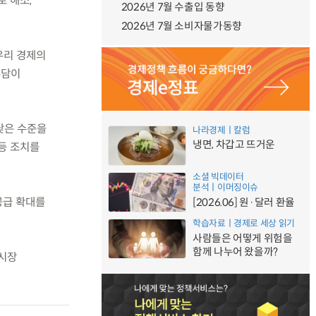
로 해소,
2026년 7월 수출입 동향
2026년 7월 소비자물가동향
우리 경제의
부담이
낮은 수준을
나라경제ㅣ칼럼
냉면, 차갑고 뜨거운
등 조치를
소셜 빅데이터
분석ㅣ이머징이슈
공급 확대를
[2026.06] 원·달러 환율
학습자료ㅣ경제로 세상 읽기
사람들은 어떻게 위험을
함께 나누어 왔을까?
택시장