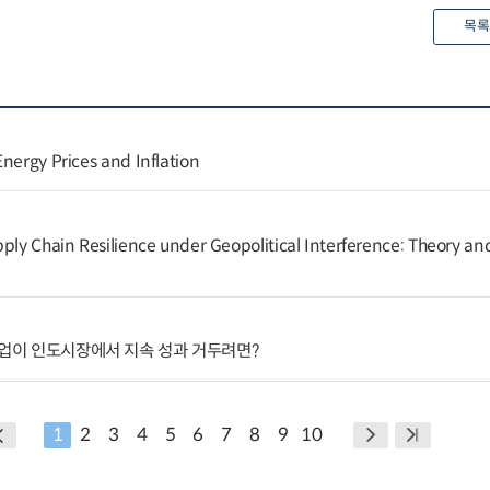
목록
nergy Prices and Inflation
ply Chain Resilience under Geopolitical Interference: Theory and
기업이 인도시장에서 지속 성과 거두려면?
1
2
3
4
5
6
7
8
9
10