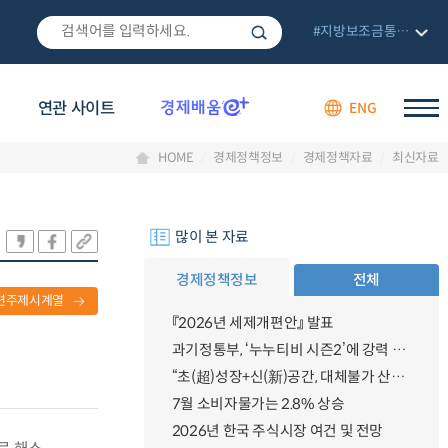
#지방보조금통합관리망
연관 사이트
ENG
HOME
경제정책정보
경제정책자료
최신자료
많이 본 자료
경제정책정보
전체
련주제시계열
『2026년 세제개편안』 발표
과기정통부, ‘누누티비 시즌2’에 강력 대응 의지 밝혀
“초(超)성장+신(新)공간, 대체불가 산업강국”
7월 소비자물가는 2.8% 상승
2026년 한국 주식시장 여건 및 전망