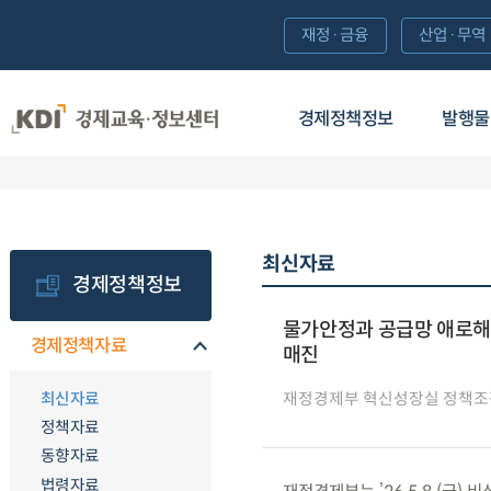
재정·금융
산업·무역
경제정책정보
발행물
최신자료
경제정책정보
물가안정과 공급망 애로해소
경제정책자료
매진
최신자료
재정경제부 혁신성장실 정책조
정책자료
동향자료
법령자료