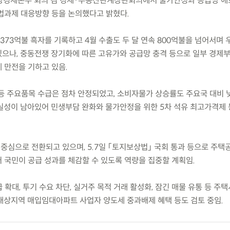
) 비상경제본부 회의 겸 경제·부동산관계장관회의에서 물가안정과 공급망 애
법과제 대응방향 등을 논의했다고 밝혔다.
 373억불 흑자를 기록하고 4월 수출도 두 달 연속 800억불을 넘어서며 
으나, 중동전쟁 장기화에 따른 고유가와 공급망 충격 등으로 일부 경제
 만전을 기하고 있음.
등 주요품목 수급은 점차 안정되었고, 소비자물가 상승률도 주요국 대비 
실성이 남아있어 민생부담 완화와 물가안정을 위한 5차 석유 최고가격제 
중심으로 전환되고 있으며, 5.7일 「토지보상법」 국회 통과 등으로 주택
 국민이 공급 성과를 체감할 수 있도록 역량을 집중할 계획임.
 확대, 투기 수요 차단, 실거주 목적 거래 활성화, 잠긴 매물 유통 등 주
대상지역 매입임대아파트 사업자 양도세 중과배제 혜택 등도 검토 중임.