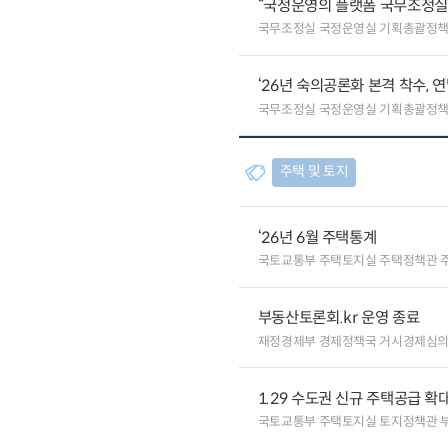
“국정운영의 플랫폼 국무조정실”
국무조정실 국정운영실 기획총괄정
‘26년 숙의공론화 본격 착수, 
국무조정실 국정운영실 기획총괄정
주택 및 토지
‘26년 6월 주택통계
국토교통부 주택토지실 주택정책관 
부동산토론회.kr 운영 종료
재정경제부 경제정책국 거시경제심
1.29 수도권 신규 주택공급 확
국토교통부 주택토지실 토지정책관