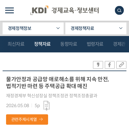
경제정책정보
경제정책자료
최신자료
정책자료
동향자료
법령자료
경제관
물가안정과 공급망 애로해소를 위해 지속 만전,
법적기반 마련 등 주택공급 확대 매진
재정경제부 혁신성장실 정책조정관 정책조정총괄과
2026.05.08
5p
관련주제시계열