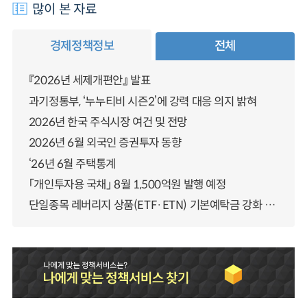
많이 본 자료
경제정책정보
전체
『2026년 세제개편안』 발표
과기정통부, ‘누누티비 시즌2’에 강력 대응 의지 밝혀
2026년 한국 주식시장 여건 및 전망
2026년 6월 외국인 증권투자 동향
‘26년 6월 주택통계
「개인투자용 국채」 8월 1,500억원 발행 예정
단일종목 레버리지 상품(ETF·ETN) 기본예탁금 강화 조기시행 방안 안내