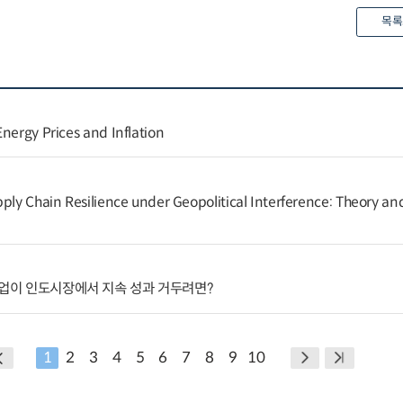
목록
nergy Prices and Inflation
ply Chain Resilience under Geopolitical Interference: Theory and
기업이 인도시장에서 지속 성과 거두려면?
1
2
3
4
5
6
7
8
9
10