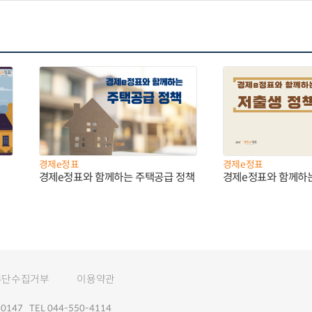
경제e정표
경제e정표
경제e정표와 함께하는 주택공급 정책
경제e정표와 함께하
무단수집거부
이용약관
147 TEL 044-550-4114