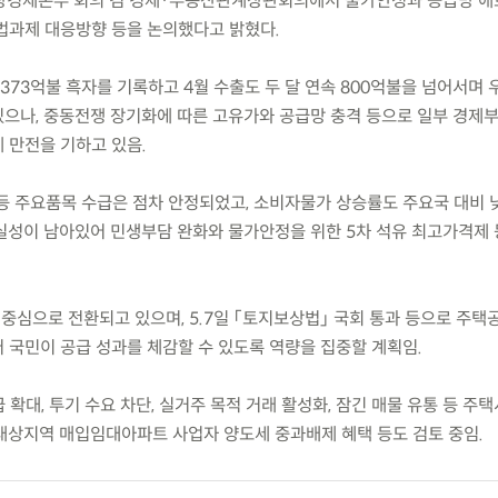
) 비상경제본부 회의 겸 경제·부동산관계장관회의에서 물가안정과 공급망 애
법과제 대응방향 등을 논의했다고 밝혔다.
 373억불 흑자를 기록하고 4월 수출도 두 달 연속 800억불을 넘어서며 
으나, 중동전쟁 장기화에 따른 고유가와 공급망 충격 등으로 일부 경제
 만전을 기하고 있음.
등 주요품목 수급은 점차 안정되었고, 소비자물가 상승률도 주요국 대비 
실성이 남아있어 민생부담 완화와 물가안정을 위한 5차 석유 최고가격제 
중심으로 전환되고 있으며, 5.7일 「토지보상법」 국회 통과 등으로 주택
 국민이 공급 성과를 체감할 수 있도록 역량을 집중할 계획임.
 확대, 투기 수요 차단, 실거주 목적 거래 활성화, 잠긴 매물 유통 등 주
대상지역 매입임대아파트 사업자 양도세 중과배제 혜택 등도 검토 중임.