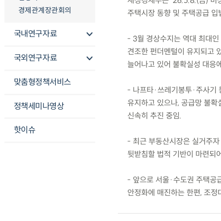
재정경제부는 ’26.5.8.(금
경제관계장관회의
주택시장 동향 및 주택공급 입
국내연구자료
- 3월 경상수지는 역대 최대인
견조한 펀더멘털이 유지되고 있
국외연구자료
늘어나고 있어 불확실성 대응에
맞춤형정책서비스
- 나프타·쓰레기봉투·주사기 
유지하고 있으나, 공급망 불확
정책세미나영상
신속히 추진 중임.
핫이슈
- 최근 부동산시장은 실거주자 
뒷받침할 법적 기반이 마련되어
- 앞으로 서울·수도권 주택공급
안정화에 매진하는 한편, 조정