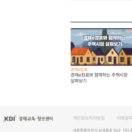
경제e정표
경제e정표와 함께하는 주택시장
살펴보기
개인정보처리방침
이메일
세종특별자치시 남세종로 263 (우) 30