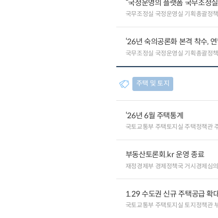
“국정운영의 플랫폼 국무조정실”
국무조정실 국정운영실 기획총괄정
‘26년 숙의공론화 본격 착수, 
국무조정실 국정운영실 기획총괄정
주택 및 토지
‘26년 6월 주택통계
국토교통부 주택토지실 주택정책관 
부동산토론회.kr 운영 종료
재정경제부 경제정책국 거시경제심
1.29 수도권 신규 주택공급 확
국토교통부 주택토지실 토지정책관