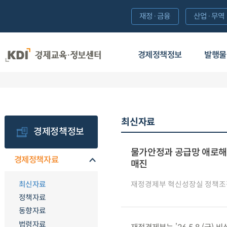
재정·금융
산업·무역
경제정책정보
발행물
최신자료
경제정책정보
물가안정과 공급망 애로해소
경제정책자료
매진
최신자료
재정경제부 혁신성장실 정책조
정책자료
동향자료
법령자료