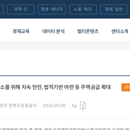
과학·IT
환경·에너지
노동·복지
경제·일반
경제교육
데이터 분석
멀티콘텐츠
센터소개
를 위해 지속 만전, 법적기반 마련 등 주택공급 확대
관
정관 정책조정총괄과
2026.05.08
5p