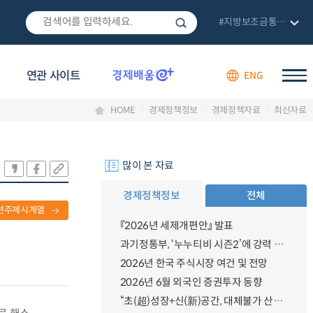
#지방보조금통합관리망
연관 사이트
ENG
HOME
경제정책정보
경제정책자료
최신자료
많이 본 자료
경제정책정보
전체
련주제시계열
『2026년 세제개편안』 발표
과기정통부, ‘누누티비 시즌2’에 강력 대응 의지 밝혀
2026년 한국 주식시장 여건 및 전망
2026년 6월 외국인 증권투자 동향
“초(超)성장+신(新)공간, 대체불가 산업강국”