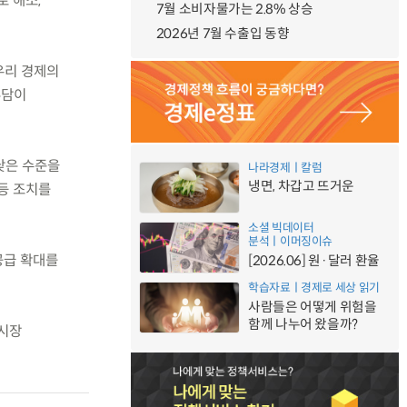
로 해소,
7월 소비자물가는 2.8% 상승
2026년 7월 수출입 동향
우리 경제의
부담이
낮은 수준을
나라경제ㅣ칼럼
냉면, 차갑고 뜨거운
등 조치를
소셜 빅데이터
분석ㅣ이머징이슈
공급 확대를
[2026.06] 원·달러 환율
학습자료ㅣ경제로 세상 읽기
사람들은 어떻게 위험을
함께 나누어 왔을까?
택시장