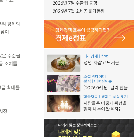
로 해소,
2026년 7월 수출입 동향
2026년 7월 소비자물가동향
우리 경제의
부담이
낮은 수준을
나라경제ㅣ칼럼
냉면, 차갑고 뜨거운
등 조치를
소셜 빅데이터
분석ㅣ이머징이슈
공급 확대를
[2026.06] 원·달러 환율
학습자료ㅣ경제로 세상 읽기
사람들은 어떻게 위험을
함께 나누어 왔을까?
택시장