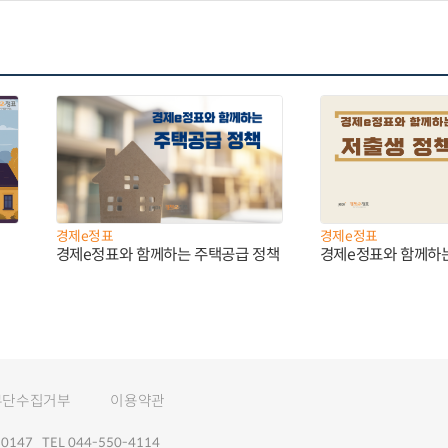
경제e정표
경제e정표
경제e정표와 함께하는 주택공급 정책
경제e정표와 함께하
무단수집거부
이용약관
147 TEL 044-550-4114