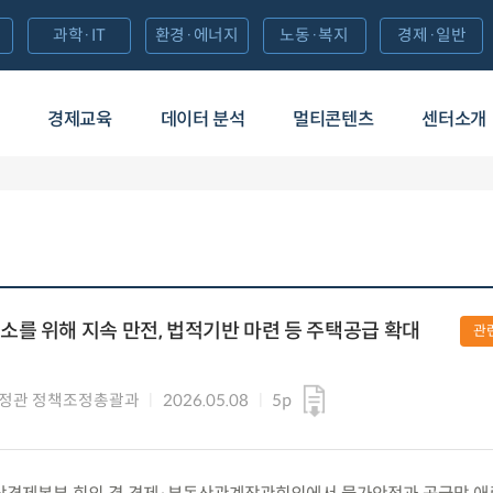
과학·IT
환경·에너지
노동·복지
경제·일반
경제교육
데이터 분석
멀티콘텐츠
센터소개
를 위해 지속 만전, 법적기반 마련 등 주택공급 확대
관
정관 정책조정총괄과
2026.05.08
5p