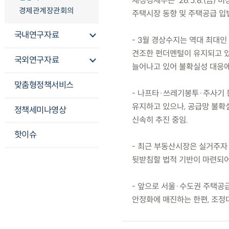
재정경제부는 ’26.5.8.(금
경제관계장관회의
주택시장 동향 및 주택공급 입
국내연구자료
- 3월 경상수지는 역대 최대인
견조한 펀더멘털이 유지되고 있
국외연구자료
늘어나고 있어 불확실성 대응에
맞춤형정책서비스
- 나프타·쓰레기봉투·주사기 
유지하고 있으나, 공급망 불확
정책세미나영상
신속히 추진 중임.
핫이슈
- 최근 부동산시장은 실거주자 
뒷받침할 법적 기반이 마련되어
- 앞으로 서울·수도권 주택공급
안정화에 매진하는 한편, 조정