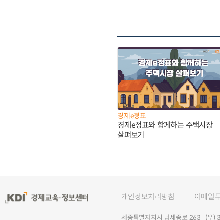
경제e정표
경제e정표와 함께하는 주택시장
살펴보기
개인정보처리방침
이메일
세종특별자치시 남세종로 263 (우) 30