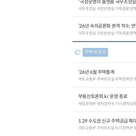
“국정운영의 플랫폼 국무조정실”
국무조정실 국정운영실 기획총괄정
‘26년 숙의공론화 본격 착수, 
국무조정실 국정운영실 기획총괄정
주택 및 토지
‘26년 6월 주택통계
국토교통부 주택토지실 주택정책관 
부동산토론회.kr 운영 종료
재정경제부 경제정책국 거시경제심
1.29 수도권 신규 주택공급 확
국토교통부 주택토지실 토지정책관