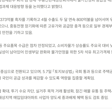
) 비상경제본부 회의 겸 경제·부동산관계장관회의에서 물가안정과 공급망 애
법과제 대응방향 등을 논의했다고 밝혔다.
 373억불 흑자를 기록하고 4월 수출도 두 달 연속 800억불을 넘어서며 
으나, 중동전쟁 장기화에 따른 고유가와 공급망 충격 등으로 일부 경제
 만전을 기하고 있음.
등 주요품목 수급은 점차 안정되었고, 소비자물가 상승률도 주요국 대비 
실성이 남아있어 민생부담 완화와 물가안정을 위한 5차 석유 최고가격제 
중심으로 전환되고 있으며, 5.7일 「토지보상법」 국회 통과 등으로 주택
 국민이 공급 성과를 체감할 수 있도록 역량을 집중할 계획임.
 확대, 투기 수요 차단, 실거주 목적 거래 활성화, 잠긴 매물 유통 등 주
대상지역 매입임대아파트 사업자 양도세 중과배제 혜택 등도 검토 중임.