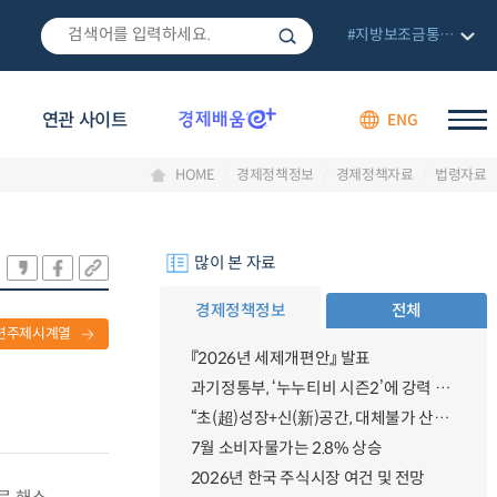
#지방보조금통합관리망
연관 사이트
ENG
HOME
경제정책정보
경제정책자료
법령자료
많이 본 자료
경제정책정보
전체
련주제시계열
『2026년 세제개편안』 발표
과기정통부, ‘누누티비 시즌2’에 강력 대응 의지 밝혀
“초(超)성장+신(新)공간, 대체불가 산업강국”
7월 소비자물가는 2.8% 상승
2026년 한국 주식시장 여건 및 전망