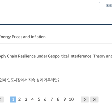
목록
nergy Prices and Inflation
ply Chain Resilience under Geopolitical Interference: Theory and
기업이 인도시장에서 지속 성과 거두려면?
1
2
3
4
5
6
7
8
9
10