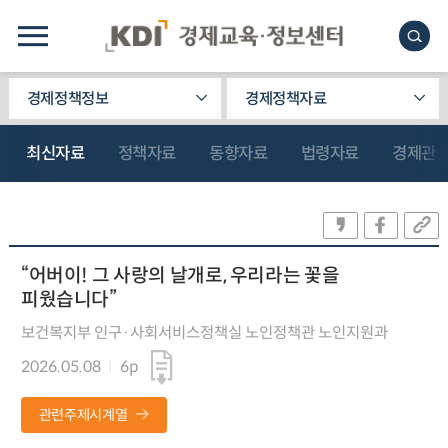
경제정책정보
경제정책자료
최신자료
정책자료
동향자료
법령자료
경제관
“어버이! 그 사랑의 날개로, 우리라는 꽃을
피웠습니다”
보건복지부 인구·사회서비스정책실 노인정책관 노인지원과
2026.05.08
6p
관련주제시계열