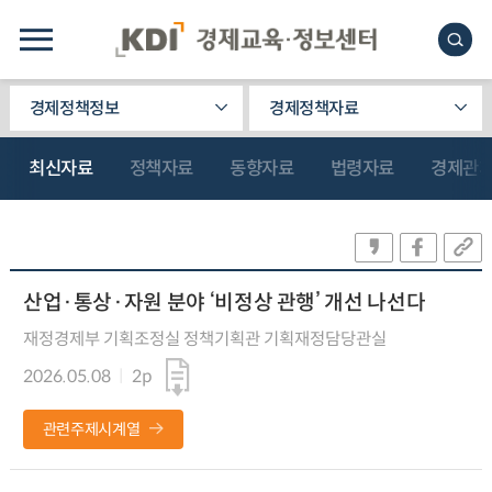
경제정책정보
경제정책자료
최신자료
정책자료
동향자료
법령자료
경제관
산업·통상·자원 분야 ‘비정상 관행’ 개선 나선다
재정경제부 기획조정실 정책기획관 기획재정담당관실
2026.05.08
2p
관련주제시계열