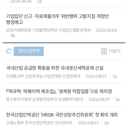
2026.08.06
2p
기업집단 신고·자료제출의무 위반행위 고발지침 개정안
행정예고
공정거래위원회 기업협력정책관 기업집단결합정책과
2026.08.06
8p
일반산업정책
더보기
국내산업 공급망 확충을 위한 국내생산세액공제 신설
산업통상부 산업정책실 산업정책관 산업정책과
2026.08.07
1p
『떡국떡·떡볶이떡 제조업』, ‘생계형 적합업종’으로 재지정
중소벤처기업부 상생협력정책국 상생협력지원과
2026.08.07
1p
한국산업인력공단 ‘HRDK 국민성장추진위원회’ 첫 회의 개최
고용노동부 한국산업인력공단 성과관리부
2026.08.07
2p