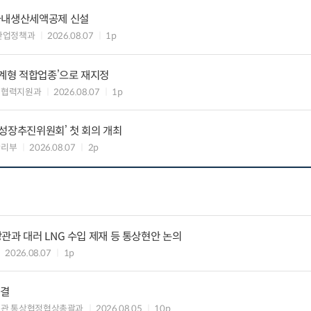
국내생산세액공제 신설
산업정책과
2026.08.07
1p
생계형 적합업종’으로 재지정
생협력지원과
2026.08.07
1p
성장추진위원회’ 첫 회의 개최
관리부
2026.08.07
2p
관과 대러 LNG 수입 제재 등 통상현안 논의
2026.08.07
1p
타결
섭관 통상협정협상총괄과
2026.08.05
10p