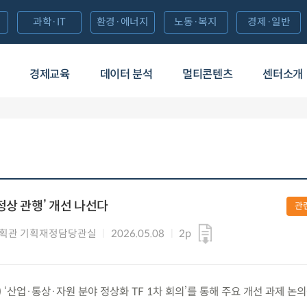
과학·IT
환경·에너지
노동·복지
경제·일반
경제교육
데이터 분석
멀티콘텐츠
센터소개
정상 관행’ 개선 나선다
관
기획관 기획재정담당관실
2026.05.08
2p
금) ‘산업·통상·자원 분야 정상화 TF 1차 회의’를 통해 주요 개선 과제 논