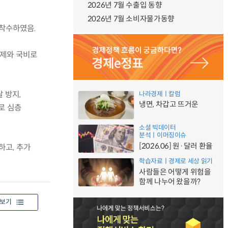
2026년 7월 수출입 동향
2026년 7월 소비자물가동향
 착수하였음.
과제와 국비로
 방지,
나라경제ㅣ칼럼
냉면, 차갑고 뜨거운
로 심층
소셜 빅데이터
분석ㅣ이머징이슈
[2026.06] 원·달러 환율
하고, 추가
학습자료ㅣ경제로 세상 읽기
사람들은 어떻게 위험을
함께 나누어 왔을까?
보기