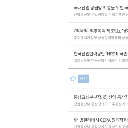
국내산업 공급망 확충을 위한 
산업통상부 산업정책실 산업정책관 
『떡국떡·떡볶이떡 제조업』, ‘
중소벤처기업부 상생협력정책국 상
한국산업인력공단 ‘HRDK 국민
고용노동부 한국산업인력공단 성과
통상
통상교섭본부장, 英 신임 통상장
산업통상부 통상정책국 구주통상과
한-방글라데시 CEPA 원칙적 
산업통상부 통상교섭실 통상협정교