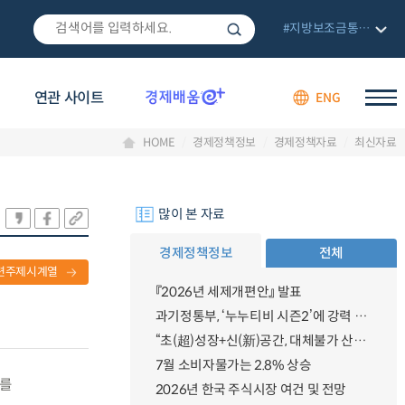
#지방보조금통합관리망
연관 사이트
ENG
HOME
경제정책정보
경제정책자료
최신자료
많이 본 자료
경제정책정보
전체
련주제시계열
『2026년 세제개편안』 발표
과기정통부, ‘누누티비 시즌2’에 강력 대응 의지 밝혀
“초(超)성장+신(新)공간, 대체불가 산업강국”
7월 소비자물가는 2.8% 상승
의를
2026년 한국 주식시장 여건 및 전망