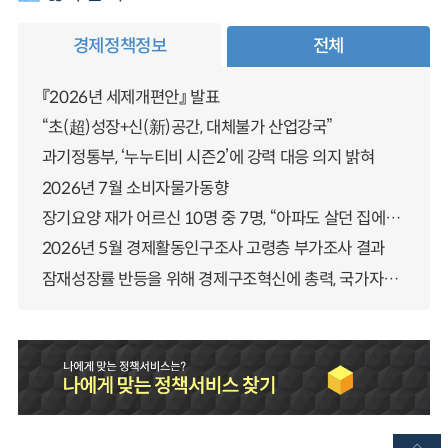
경제정책정보
전체
『2026년 세제개편안』 발표
“초(超)성장+신(新)공간, 대체불가 산업강국”
과기정통부, ‘누누티비 시즌2’에 강력 대응 의지 밝혀
2026년 7월 소비자물가동향
장기요양 재가 어르신 10명 중 7명, “아파도 살던 집에서 살겠다” 「2025년 장기요양실태조사」 결과 발표
2026년 5월 경제활동인구조사 고령층 부가조사 결과
잠재성장률 반등을 위해 경제구조혁신에 총력, 국가자산 관리체계 대전환