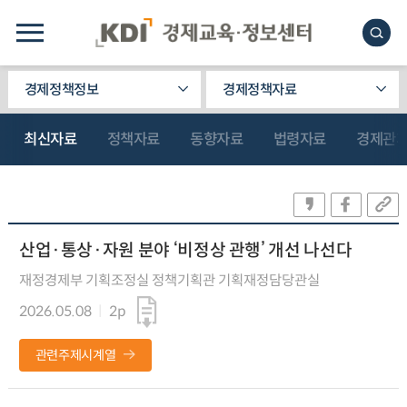
경제정책정보
경제정책자료
최신자료
정책자료
동향자료
법령자료
경제관
산업·통상·자원 분야 ‘비정상 관행’ 개선 나선다
재정경제부 기획조정실 정책기획관 기획재정담당관실
2026.05.08
2p
관련주제시계열