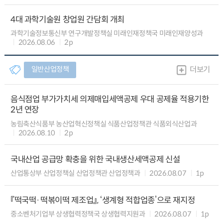
4대 과학기술원 창업원 간담회 개최
과학기술정보통신부 연구개발정책실 미래인재정책국 미래인재양성과
2026.08.06
2p
일반산업정책
더보기
음식점업 부가가치세 의제매입세액공제 우대 공제율 적용기한
2년 연장
농림축산식품부 농산업혁신정책실 식품산업정책관 식품외식산업과
2026.08.10
2p
국내산업 공급망 확충을 위한 국내생산세액공제 신설
산업통상부 산업정책실 산업정책관 산업정책과
2026.08.07
1p
『떡국떡·떡볶이떡 제조업』, ‘생계형 적합업종’으로 재지정
중소벤처기업부 상생협력정책국 상생협력지원과
2026.08.07
1p