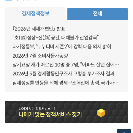
경제정책정보
전체
『2026년 세제개편안』 발표
“초(超)성장+신(新)공간, 대체불가 산업강국”
과기정통부, ‘누누티비 시즌2’에 강력 대응 의지 밝혀
2026년 7월 소비자물가동향
장기요양 재가 어르신 10명 중 7명, “아파도 살던 집에서 살겠다” 「2025년 장기요양실태조사」 결과 발표
2026년 5월 경제활동인구조사 고령층 부가조사 결과
잠재성장률 반등을 위해 경제구조혁신에 총력, 국가자산 관리체계 대전환