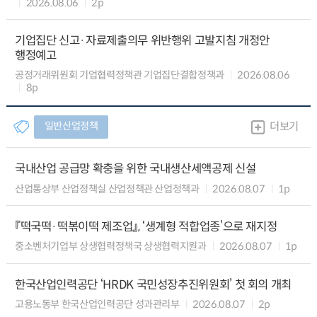
2026.08.06
2p
기업집단 신고·자료제출의무 위반행위 고발지침 개정안
행정예고
공정거래위원회 기업협력정책관 기업집단결합정책과
2026.08.06
8p
일반산업정책
더보기
국내산업 공급망 확충을 위한 국내생산세액공제 신설
산업통상부 산업정책실 산업정책관 산업정책과
2026.08.07
1p
『떡국떡·떡볶이떡 제조업』, ‘생계형 적합업종’으로 재지정
중소벤처기업부 상생협력정책국 상생협력지원과
2026.08.07
1p
한국산업인력공단 ‘HRDK 국민성장추진위원회’ 첫 회의 개최
고용노동부 한국산업인력공단 성과관리부
2026.08.07
2p