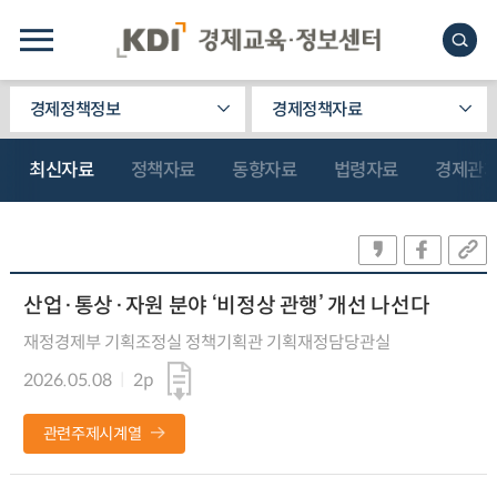
경제정책정보
경제정책자료
최신자료
정책자료
동향자료
법령자료
경제관
산업·통상·자원 분야 ‘비정상 관행’ 개선 나선다
재정경제부 기획조정실 정책기획관 기획재정담당관실
2026.05.08
2p
관련주제시계열