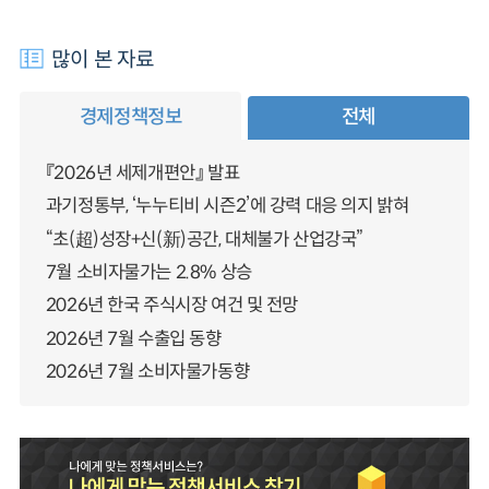
많이 본 자료
경제정책정보
전체
『2026년 세제개편안』 발표
과기정통부, ‘누누티비 시즌2’에 강력 대응 의지 밝혀
“초(超)성장+신(新)공간, 대체불가 산업강국”
7월 소비자물가는 2.8% 상승
2026년 한국 주식시장 여건 및 전망
2026년 7월 수출입 동향
2026년 7월 소비자물가동향