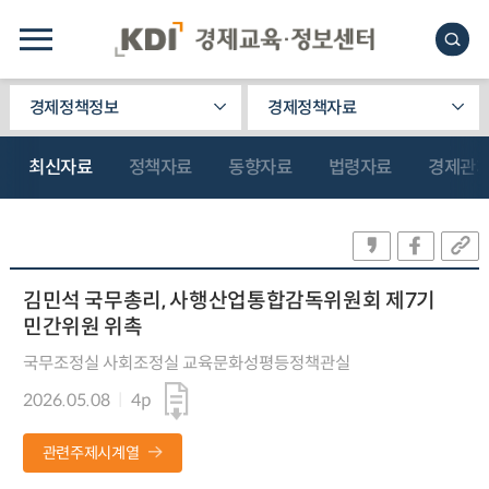
경제정책정보
경제정책자료
최신자료
정책자료
동향자료
법령자료
경제관
김민석 국무총리, 사행산업통합감독위원회 제7기
민간위원 위촉
국무조정실 사회조정실 교육문화성평등정책관실
2026.05.08
4p
관련주제시계열