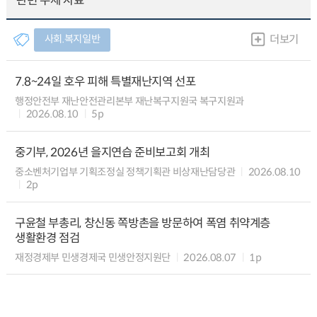
관련 주제 자료
사회.복지일반
더보기
7.8~24일 호우 피해 특별재난지역 선포
행정안전부 재난안전관리본부 재난복구지원국 복구지원과
2026.08.10
5p
중기부, 2026년 을지연습 준비보고회 개최
중소벤처기업부 기획조정실 정책기획관 비상재난담당관
2026.08.10
2p
구윤철 부총리, 창신동 쪽방촌을 방문하여 폭염 취약계층
생활환경 점검
재정경제부 민생경제국 민생안정지원단
2026.08.07
1p