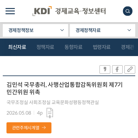
경제정책정보
경제정책자료
최신자료
정책자료
동향자료
법령자료
경제관
김민석 국무총리, 사행산업통합감독위원회 제7기
민간위원 위촉
국무조정실 사회조정실 교육문화성평등정책관실
2026.05.08
4p
관련주제시계열