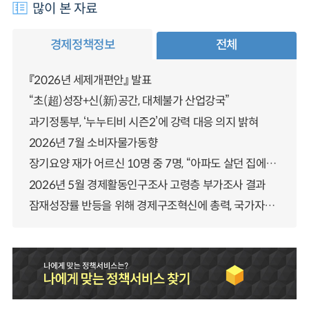
많이 본 자료
경제정책정보
전체
『2026년 세제개편안』 발표
“초(超)성장+신(新)공간, 대체불가 산업강국”
과기정통부, ‘누누티비 시즌2’에 강력 대응 의지 밝혀
2026년 7월 소비자물가동향
장기요양 재가 어르신 10명 중 7명, “아파도 살던 집에서 살겠다” 「2025년 장기요양실태조사」 결과 발표
2026년 5월 경제활동인구조사 고령층 부가조사 결과
잠재성장률 반등을 위해 경제구조혁신에 총력, 국가자산 관리체계 대전환