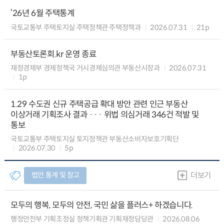
‘26년 6월 주택통계
국토교통부 주택토지실 주택정책관 주택정책과
2026.07.31
21p
부동산토론회.kr 운영 종료
재정경제부 경제정책국 거시경제심의관 부동산시장과
2026.07.31
1p
1.29 수도권 신규 주택공급 확대 방안 관련 인근 부동산
이상거래 기획조사 결과 ··· 위법 의심거래 346건 적발 및
통보
국토교통부 주택토지실 토지정책관 부동산소비자보호기획단
2026.07.30
5p
법안.통계 및 참고
더보기
모두의 행복, 모두의 안전, 국민 삶을 플러스+ 하겠습니다.
행정안전부 기획조정실 정책기획관 기획재정담당관
2026.08.06