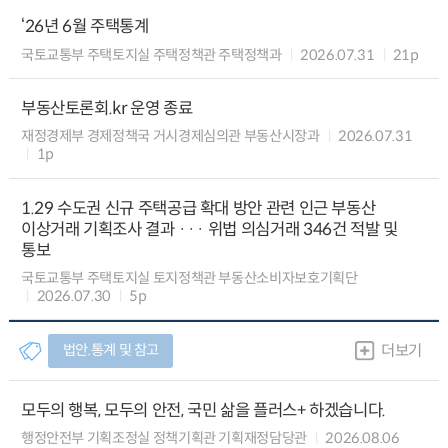
‘26년 6월 주택통계
국토교통부 주택토지실 주택정책관 주택정책과
2026.07.31
21p
부동산토론회.kr 운영 종료
재정경제부 경제정책국 거시경제심의관 부동산시장과
2026.07.31
1p
1.29 수도권 신규 주택공급 확대 방안 관련 인근 부동산
이상거래 기획조사 결과 ··· 위법 의심거래 346건 적발 및
통보
국토교통부 주택토지실 토지정책관 부동산소비자보호기획단
2026.07.30
5p
법안.통계 및 참고
더보기
모두의 행복, 모두의 안전, 국민 삶을 플러스+ 하겠습니다.
행정안전부 기획조정실 정책기획관 기획재정담당관
2026.08.06