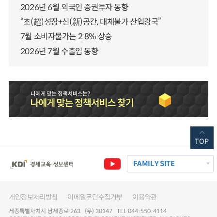
2026년 6월 외국인 증권투자 동향
“초(超)성장+신(新)공간, 대체불가 산업강국”
7월 소비자물가는 2.8% 상승
2026년 7월 수출입 동향
TOP
FAMILY SITE
개인정보처리방침
이메일무단수집거부
이용약관
세종특별자치시 남세종로 263 (우) 30147 TEL 044-550-4114