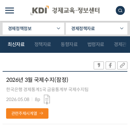
경제정책정보
경제정책자료
최신자료
정책자료
동향자료
법령자료
경제관
2026년 3월 국제수지(잠정)
한국은행 경제통계1국 금융통계부 국제수지팀
2026.05.08
8p
관련주제시계열