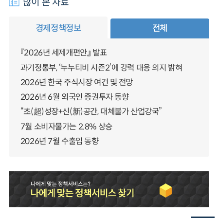
많이 본 자료
경제정책정보
전체
『2026년 세제개편안』 발표
과기정통부, ‘누누티비 시즌2’에 강력 대응 의지 밝혀
2026년 한국 주식시장 여건 및 전망
2026년 6월 외국인 증권투자 동향
“초(超)성장+신(新)공간, 대체불가 산업강국”
7월 소비자물가는 2.8% 상승
2026년 7월 수출입 동향