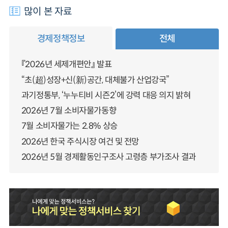
많이 본 자료
경제정책정보
전체
『2026년 세제개편안』 발표
“초(超)성장+신(新)공간, 대체불가 산업강국”
과기정통부, ‘누누티비 시즌2’에 강력 대응 의지 밝혀
2026년 7월 소비자물가동향
7월 소비자물가는 2.8% 상승
2026년 한국 주식시장 여건 및 전망
2026년 5월 경제활동인구조사 고령층 부가조사 결과