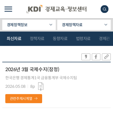
경제정책정보
경제정책자료
최신자료
정책자료
동향자료
법령자료
경제관
2026년 3월 국제수지(잠정)
한국은행 경제통계1국 금융통계부 국제수지팀
2026.05.08
8p
관련주제시계열