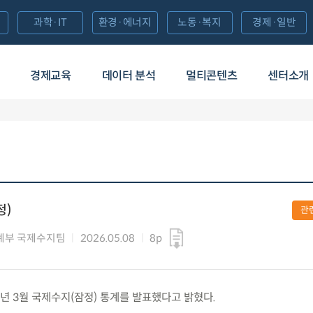
과학·IT
환경·에너지
노동·복지
경제·일반
경제교육
데이터 분석
멀티콘텐츠
센터소개
정)
관
계부 국제수지팀
2026.05.08
8p
026년 3월 국제수지(잠정) 통계를 발표했다고 밝혔다.