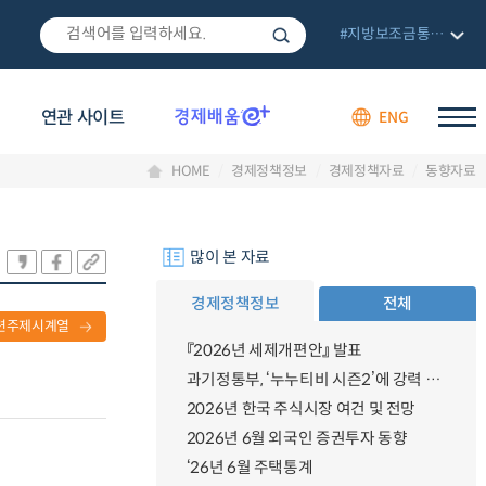
#지방보조금통합관리망
연관 사이트
ENG
HOME
경제정책정보
경제정책자료
동향자료
많이 본 자료
경제정책정보
전체
련주제시계열
『2026년 세제개편안』 발표
과기정통부, ‘누누티비 시즌2’에 강력 대응 의지 밝혀
2026년 한국 주식시장 여건 및 전망
2026년 6월 외국인 증권투자 동향
‘26년 6월 주택통계