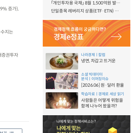
「개인투자용 국채」 8월 1,500억원 발행 예정
% 증가),
단일종목 레버리지 상품(ETF·ETN) 기본예탁금 강화 조기시행 방안 안내
득수지는
국내증권투자
나라경제ㅣ칼럼
냉면, 차갑고 뜨거운
소셜 빅데이터
분석ㅣ이머징이슈
[2026.06] 원·달러 환율
학습자료ㅣ경제로 세상 읽기
사람들은 어떻게 위험을
함께 나누어 왔을까?