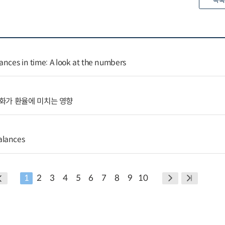
목록
ances in time: A look at the numbers
화가 환율에 미치는 영향
alances
1
2
3
4
5
6
7
8
9
10