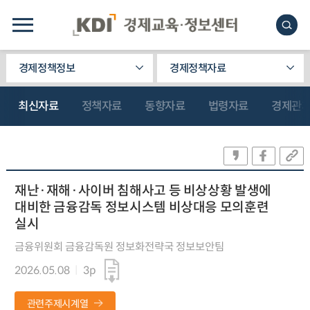
경제정책정보
경제정책자료
최신자료
정책자료
동향자료
법령자료
경제관
재난·재해·사이버 침해사고 등 비상상황 발생에
대비한 금융감독 정보시스템 비상대응 모의훈련
실시
금융위원회 금융감독원 정보화전략국 정보보안팀
2026.05.08
3p
관련주제시계열