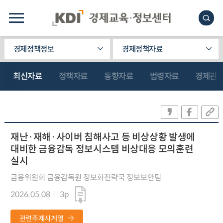
경제정책정보
경제정책자료
최신자료
정책자료
동향자료
법령자료
경제관
재난·재해·사이버 침해사고 등 비상상황 발생에
대비한 금융감독 정보시스템 비상대응 모의훈련
실시
금융위원회 금융감독원 정보화전략국 정보보안팀
2026.05.08
3p
관련주제시계열